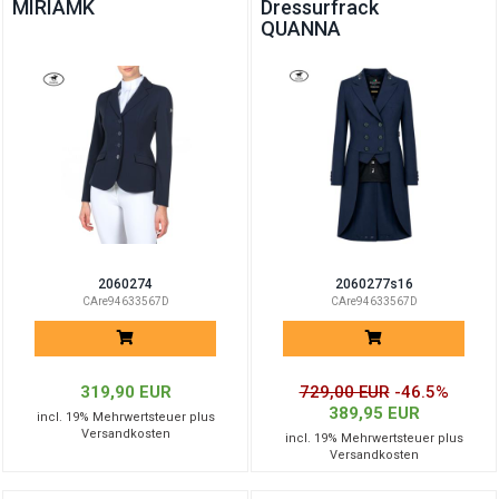
MIRIAMK
Dressurfrack
QUANNA
2060274
2060277s16
CAre94633567D
CAre94633567D
319,90 EUR
729,00 EUR
-46.5%
389,95 EUR
incl. 19% Mehrwertsteuer plus
Versandkosten
incl. 19% Mehrwertsteuer plus
Versandkosten