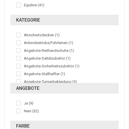
Equiline (41)
KATEGORIE
Abschwitzdecken (1)
Anbindestricke/Führleinen (1)
Angebote-Reithandschuhe (1)
Angebote-Sattelzubehör (1)
Angebote-Sicherheitszubehör (1)
Angebote-Stallhalfter (1)
Angebote-Turnierbekleidung (5)
ANGEBOTE
Bandagen (3)
Bandagierunterlagen (2)
Ja (9)
Damenreithosen (3)
Nein (32)
Damensakkos (1)
Fliegenohren (4)
FARBE
Herrensakkos (1)