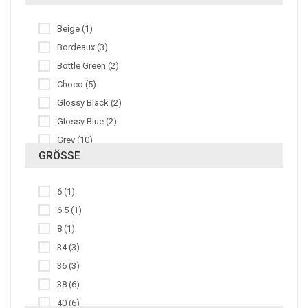
Kinderreithosen (1)
Beige (1)
Reitersocken (1)
Bordeaux (3)
Reithelme (3)
Bottle Green (2)
Schabracken/Satteldecken (3)
Choco (5)
Sicherheitswesten/Protektoren (3)
Glossy Black (2)
Sicherheitszubehör (3)
Glossy Blue (2)
Stallhalfter (2)
Grey (10)
Transportgamaschen (1)
GRÖSSE
Marsh (1)
Matt Black (2)
6 (1)
Matte Blue (2)
6.5 (1)
Navy (28)
8 (1)
Schwarz (27)
34 (3)
Taupe (1)
36 (3)
Weiss (11)
38 (6)
40 (6)