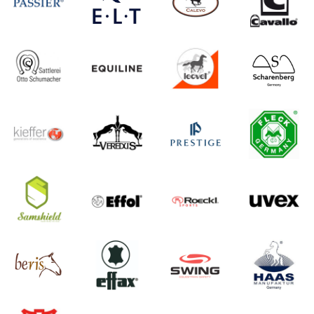
43-46 (1)
Cob (1)
Dressur (3)
Full (1)
L (3)
L-145cm (1)
M (5)
M-135cm (1)
Ohne (3)
PD (1)
Pferd-Horse (6)
S (3)
T1 (1)
T2 (1)
Vollblut-Cob (3)
VS (4)
Warmblut-Full (4)