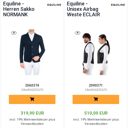
Equiline -
Equiline -
Herren Sakko
Unisex Airbag
NORMANK
Weste ECLAIR
2060374
2090371
CAre94633567D
CAre94633567D
319,90 EUR
510,00 EUR
incl. 19% Mehrwertsteuer plus
incl. 19% Mehrwertsteuer plus
Versandkosten
Versandkosten