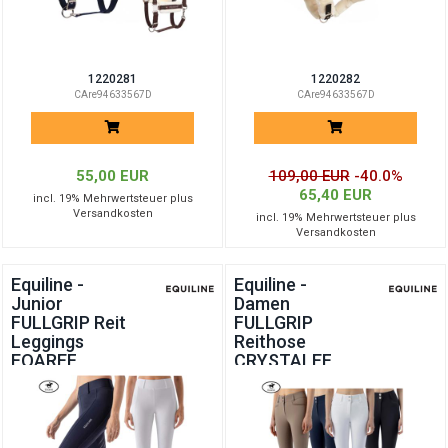
1220281
1220282
CAre94633567D
CAre94633567D
55,00 EUR
109,00 EUR
-40.0%
65,40 EUR
incl. 19% Mehrwertsteuer plus
Versandkosten
incl. 19% Mehrwertsteuer plus
Versandkosten
Equiline -
Equiline -
Junior
Damen
FULLGRIP Reit
FULLGRIP
Leggings
Reithose
EQAREF
CRYSTALEF