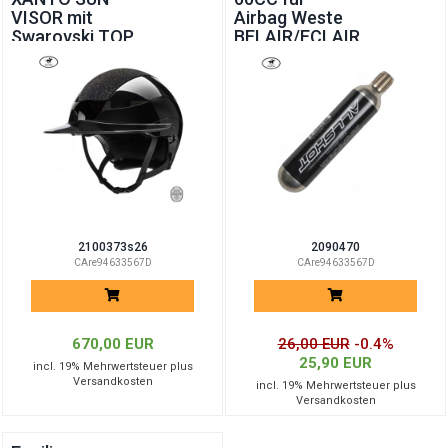
VISOR mit
Airbag Weste
Swarovski TOP
BELAIR/ECLAIR
2100373s26
2090470
CAre94633567D
CAre94633567D
670,00 EUR
26,00 EUR
-0.4%
25,90 EUR
incl. 19% Mehrwertsteuer plus
Versandkosten
incl. 19% Mehrwertsteuer plus
Versandkosten