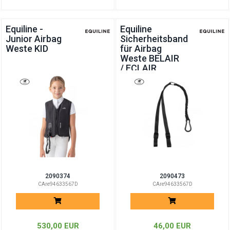
Equiline -
Equiline
Junior Airbag
Sicherheitsband
Weste KID
für Airbag
Weste BELAIR
/ ECLAIR
2090374
2090473
CAre94633567D
CAre94633567D
530,00 EUR
46,00 EUR