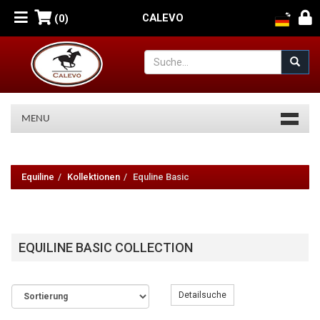
CALEVO
(0)
MENU
Equiline
Basic
Equiline
Kollektionen
Equline Basic
Collection
EQUILINE BASIC COLLECTION
Detailsuche