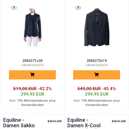
2060271s20
2060273s19
CAre94633567D
CAre94633567D
519,00 EUR
-42.2%
549,00 EUR
-45.4%
299,95 EUR
299,95 EUR
incl. 19% Mehrwertsteuer plus
incl. 19% Mehrwertsteuer plus
Versandkosten
Versandkosten
Equiline -
Equiline -
Damen Sakko
Damen X-Cool