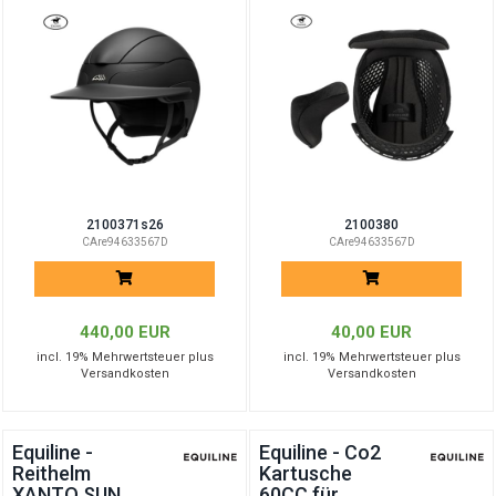
2100371s26
2100380
CAre94633567D
CAre94633567D
440,00 EUR
40,00 EUR
incl. 19% Mehrwertsteuer plus
incl. 19% Mehrwertsteuer plus
Versandkosten
Versandkosten
Equiline -
Equiline - Co2
Reithelm
Kartusche
XANTO SUN
60CC für