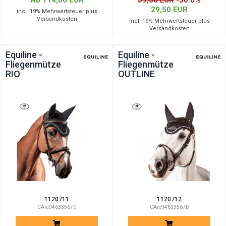
Ab 114,00 EUR
59,00 EUR
-50.0%
29,50 EUR
incl. 19% Mehrwertsteuer plus
Versandkosten
incl. 19% Mehrwertsteuer plus
Versandkosten
Equiline -
Equiline -
Fliegenmütze
Fliegenmütze
RIO
OUTLINE
1120711
1120712
CAre94633567D
CAre94633567D