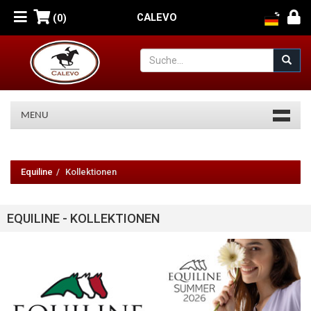
CALEVO
(0)
MENU
Equiline
Basic
Equiline
Kollektionen
Collection
EQUILINE - KOLLEKTIONEN
Reitsport
Kollektion.