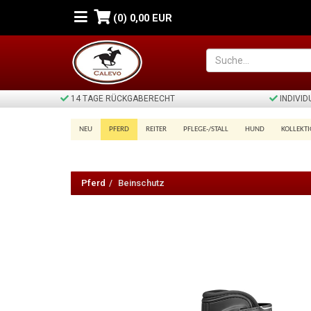
(0)
0,00 EUR
14 TAGE RÜCKGABERECHT
INDIVI
NEU
PFERD
REITER
PFLEGE-/STALL
HUND
KOLLEKT
Beinschutz
Pferd
Beinschutz