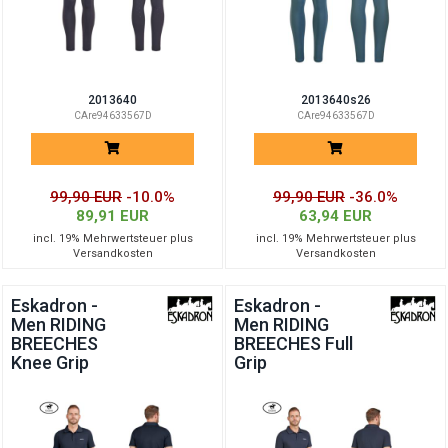
2013640
2013640s26
CAre94633567D
CAre94633567D
99,90 EUR
-10.0%
99,90 EUR
-36.0%
89,91 EUR
63,94 EUR
incl. 19% Mehrwertsteuer plus
incl. 19% Mehrwertsteuer plus
Versandkosten
Versandkosten
Eskadron -
Eskadron -
Men RIDING
Men RIDING
BREECHES
BREECHES Full
Knee Grip
Grip