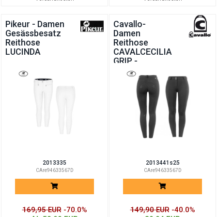
Pikeur - Damen
Cavallo-
Gesässbesatz
Damen
Reithose
Reithose
LUCINDA
CAVALCECILIA
GRIP -
SUMMER 25
2013335
2013441s25
CAre94633567D
CAre94633567D
169,95 EUR
-70.0%
149,90 EUR
-40.0%