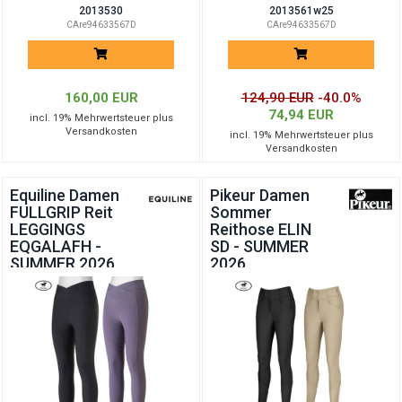
2013530
2013561w25
CAre94633567D
CAre94633567D
160,00 EUR
124,90 EUR
-40.0%
74,94 EUR
incl. 19% Mehrwertsteuer plus
Versandkosten
incl. 19% Mehrwertsteuer plus
Versandkosten
Equiline Damen
Pikeur Damen
FULLGRIP Reit
Sommer
LEGGINGS
Reithose ELIN
EQGALAFH -
SD - SUMMER
SUMMER 2026
2026