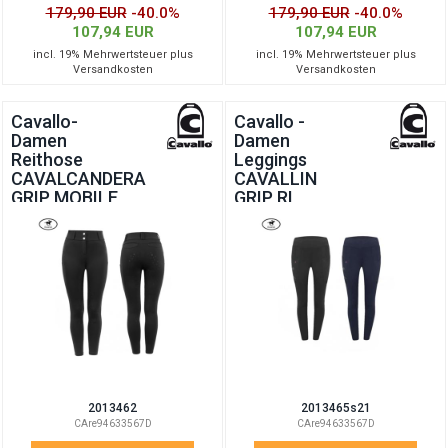
179,90 EUR
-40.0%
179,90 EUR
-40.0%
107,94 EUR
107,94 EUR
incl. 19% Mehrwertsteuer plus
incl. 19% Mehrwertsteuer plus
Versandkosten
Versandkosten
Cavallo-
Cavallo -
Damen
Damen
Reithose
Leggings
CAVALCANDERA
CAVALLIN
GRIP MOBILE
GRIP RL
2013462
2013465s21
CAre94633567D
CAre94633567D