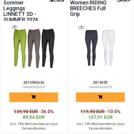
Sommer
Women RIDING
Leggings
BREECHES Full
LINNETT SD -
Grip
SUMMER 2026
2013383s26
2013635
CAre94633567D
CAre94633567D
139,90 EUR
-36.0%
119,90 EUR
-10.0%
89,54 EUR
107,91 EUR
incl. 19% Mehrwertsteuer plus
incl. 19% Mehrwertsteuer plus
Versandkosten
Versandkosten