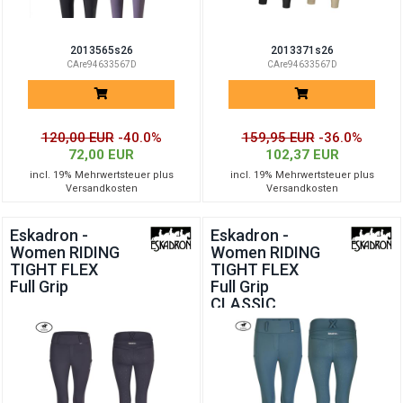
2013565s26
2013371s26
CAre94633567D
CAre94633567D
120,00 EUR
-40.0%
159,95 EUR
-36.0%
72,00 EUR
102,37 EUR
incl. 19% Mehrwertsteuer plus
incl. 19% Mehrwertsteuer plus
Versandkosten
Versandkosten
Eskadron -
Eskadron -
Women RIDING
Women RIDING
TIGHT FLEX
TIGHT FLEX
Full Grip
Full Grip
CLASSIC
SPORTS