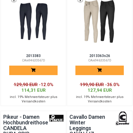
2013383
2013363s26
CAre94633567D
CAre94633567D
129,90 EUR
-12.0%
199,90 EUR
-36.0%
114,31 EUR
127,94 EUR
incl. 19% Mehrwertsteuer plus
incl. 19% Mehrwertsteuer plus
Versandkosten
Versandkosten
Pikeur - Damen
Cavallo Damen
Hochbundreithose
Winter
CANDELA
Leggings