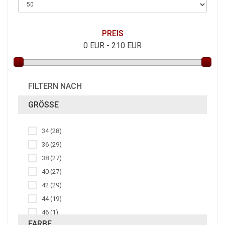
PREIS
0
EUR -
210
EUR
FILTERN NACH
GRÖSSE
34 (28)
36 (29)
38 (27)
40 (27)
42 (29)
44 (19)
46 (1)
FARBE