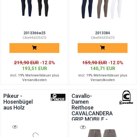
2013366w25
2013384
CAre94633567D
CAre94633567D
219,90 EUR
-12.0%
159,90 EUR
-12.0%
193,51 EUR
140,71 EUR
incl. 19% Mehrwertsteuer plus
incl. 19% Mehrwertsteuer plus
Versandkosten
Versandkosten
Pikeur -
Cavallo-
Hosenbügel
Damen
aus Holz
Reithose
CAVALCANDERA
GRIP MOBILE -
SUMMER 25