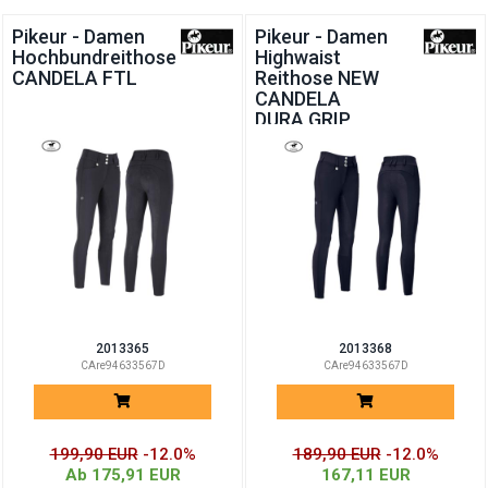
Pikeur - Damen
Pikeur - Damen
Hochbundreithose
Highwaist
CANDELA FTL
Reithose NEW
CANDELA
DURA GRIP
2013365
2013368
CAre94633567D
CAre94633567D
199,90 EUR
-12.0%
189,90 EUR
-12.0%
Ab 175,91 EUR
167,11 EUR