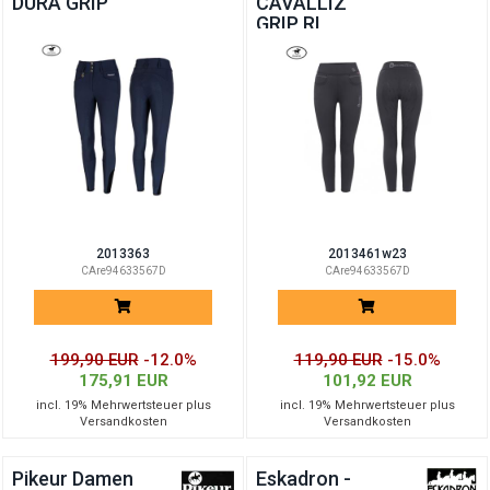
DURA GRIP
CAVALLIZ
GRIP RL
2013363
2013461w23
CAre94633567D
CAre94633567D
199,90 EUR
-12.0%
119,90 EUR
-15.0%
175,91 EUR
101,92 EUR
incl. 19% Mehrwertsteuer plus
incl. 19% Mehrwertsteuer plus
Versandkosten
Versandkosten
Pikeur Damen
Eskadron -