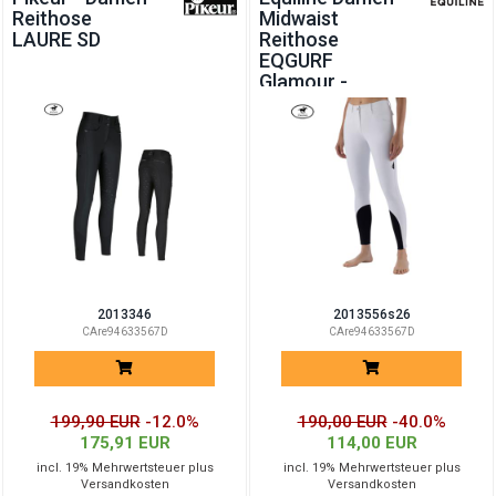
Reithose
Midwaist
LAURE SD
Reithose
EQGURF
Glamour -
SUMMER 2026
2013346
2013556s26
CAre94633567D
CAre94633567D
199,90 EUR
-12.0%
190,00 EUR
-40.0%
175,91 EUR
114,00 EUR
incl. 19% Mehrwertsteuer plus
incl. 19% Mehrwertsteuer plus
Versandkosten
Versandkosten