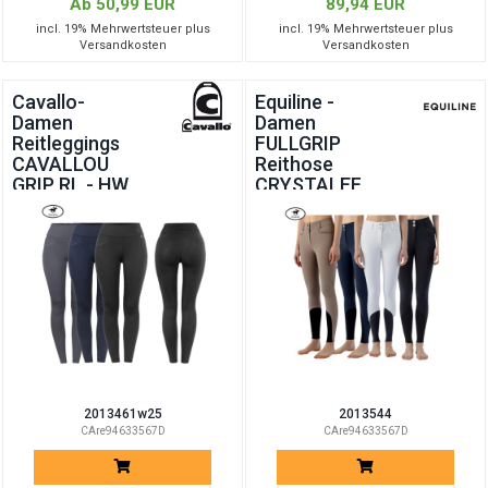
Ab 50,99 EUR
89,94 EUR
incl. 19% Mehrwertsteuer plus
incl. 19% Mehrwertsteuer plus
Versandkosten
Versandkosten
Cavallo-
Equiline -
Damen
Damen
Reitleggings
FULLGRIP
CAVALLOU
Reithose
GRIP RL - HW
CRYSTALEF
2025
2013461w25
2013544
CAre94633567D
CAre94633567D