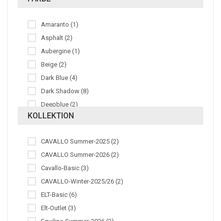
72 (10)
76 (15)
Amaranto (1)
80 (11)
Asphalt (2)
84 (10)
Aubergine (1)
88 (10)
Beige (2)
L (7)
Dark Blue (4)
M (9)
Dark Shadow (8)
S (7)
Deepblue (2)
XL (5)
KOLLEKTION
Denim Blue (1)
XS (9)
Green-Brown (1)
CAVALLO Summer-2025 (2)
Grey (1)
CAVALLO Summer-2026 (2)
Leaf Green (1)
Cavallo-Basic (3)
Marsh (1)
CAVALLO-Winter-2025/26 (2)
Mud Taupe (1)
ELT-Basic (6)
Navy (8)
Elt-Outlet (3)
Night Blue (16)