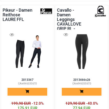
Pikeur - Damen
Cavallo -
Reithose
Damen
LAURE FFL
Leggings
CAVALLOVE
GRIP RL -
SUMMER 2026
2013347
2013466s26
CAre94633567D
CAre94633567D
199,90 EUR
-12.0%
129,90 EUR
-40.0%
175,91 EUR
77,94 EUR