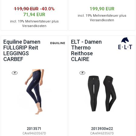
119,90 EUR
-40.0%
199,90 EUR
71,94 EUR
incl. 19% Mehrwertsteuer plus
Versandkosten
incl. 19% Mehrwertsteuer plus
Versandkosten
Equiline Damen
ELT - Damen
FULLGRIP Reit
Thermo
LEGGINGS
Reithose
CARBEF
CLAIRE
2013571
2013930w22
CAre94633567D
CAre94633567D