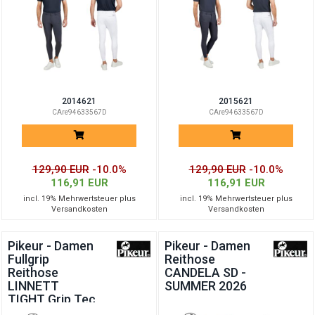
2014621
2015621
CAre94633567D
CAre94633567D
129,90 EUR
-10.0%
129,90 EUR
-10.0%
116,91 EUR
116,91 EUR
incl. 19% Mehrwertsteuer plus
incl. 19% Mehrwertsteuer plus
Versandkosten
Versandkosten
Pikeur - Damen
Pikeur - Damen
Fullgrip
Reithose
Reithose
CANDELA SD -
LINNETT
SUMMER 2026
TIGHT Grip Tec