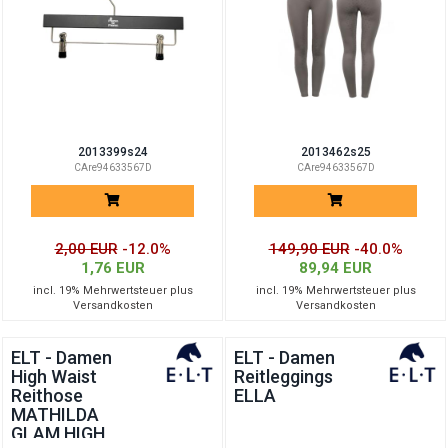
2013399s24
2013462s25
CAre94633567D
CAre94633567D
2,00 EUR
-12.0%
149,90 EUR
-40.0%
1,76 EUR
89,94 EUR
incl. 19% Mehrwertsteuer plus
incl. 19% Mehrwertsteuer plus
Versandkosten
Versandkosten
ELT - Damen
ELT - Damen
High Waist
Reitleggings
Reithose
ELLA
MATHILDA
GLAM HIGH