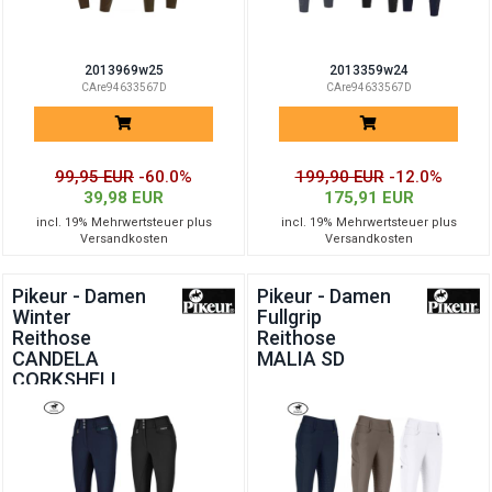
2013969w25
2013359w24
CAre94633567D
CAre94633567D
99,95 EUR
-60.0%
199,90 EUR
-12.0%
39,98 EUR
175,91 EUR
incl. 19% Mehrwertsteuer plus
incl. 19% Mehrwertsteuer plus
Versandkosten
Versandkosten
Pikeur - Damen
Pikeur - Damen
Winter
Fullgrip
Reithose
Reithose
CANDELA
MALIA SD
CORKSHELL
FFL