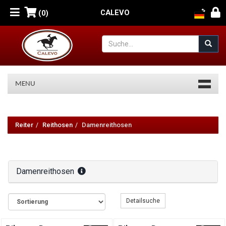
CALEVO
(0)
MENU
Reiter
-
Reiter
Reithosen
Damenreithosen
Reithosen
-
Damenreithosen
Damenreithosen
Detailsuche