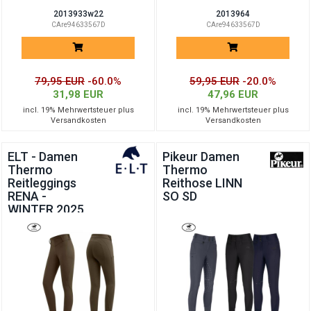
2013933w22
2013964
CAre94633567D
CAre94633567D
79,95 EUR
-60.0%
59,95 EUR
-20.0%
31,98 EUR
47,96 EUR
incl. 19% Mehrwertsteuer plus
incl. 19% Mehrwertsteuer plus
Versandkosten
Versandkosten
ELT - Damen
Pikeur Damen
Thermo
Thermo
Reitleggings
Reithose LINN
RENA -
SO SD
WINTER 2025