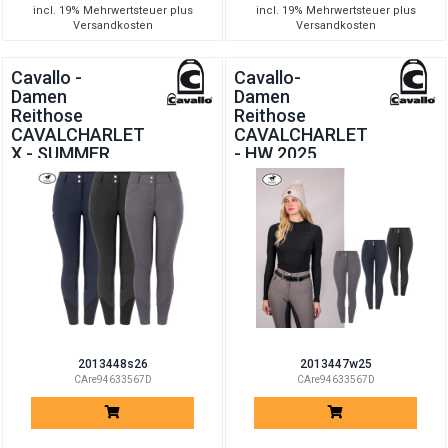
incl. 19% Mehrwertsteuer plus
incl. 19% Mehrwertsteuer plus
Versandkosten
Versandkosten
Cavallo -
Cavallo-
Damen
Damen
Reithose
Reithose
CAVALCHARLET
CAVALCHARLET
X - SUMMER
- HW 2025
2026
2013448s26
2013447w25
CAre94633567D
CAre94633567D