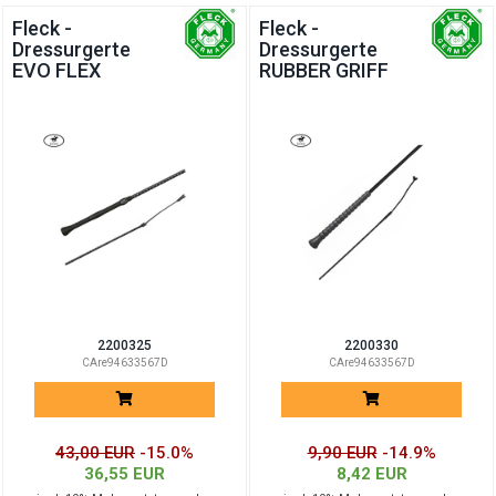
Fleck -
Fleck -
Dressurgerte
Dressurgerte
EVO FLEX
RUBBER GRIFF
2200325
2200330
CAre94633567D
CAre94633567D
43,00 EUR
-15.0%
9,90 EUR
-14.9%
36,55 EUR
8,42 EUR