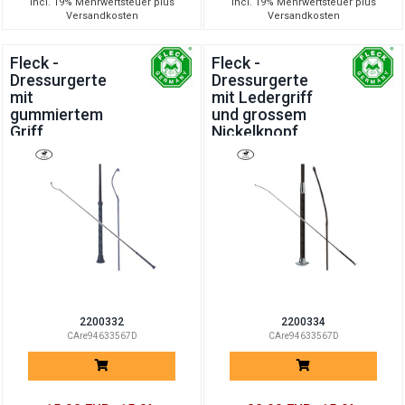
incl. 19% Mehrwertsteuer plus
incl. 19% Mehrwertsteuer plus
Versandkosten
Versandkosten
Fleck -
Fleck -
Dressurgerte
Dressurgerte
mit
mit Ledergriff
gummiertem
und grossem
Griff
Nickelknopf
2200332
2200334
CAre94633567D
CAre94633567D