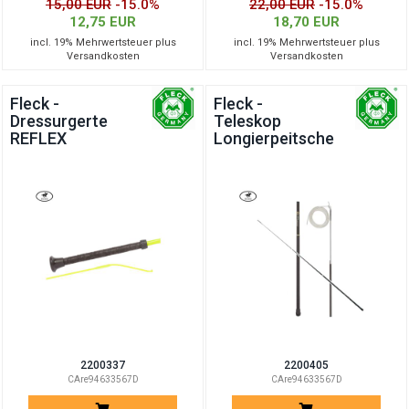
15,00 EUR
-15.0%
22,00 EUR
-15.0%
12,75 EUR
18,70 EUR
incl. 19% Mehrwertsteuer plus
incl. 19% Mehrwertsteuer plus
Versandkosten
Versandkosten
Fleck -
Fleck -
Dressurgerte
Teleskop
REFLEX
Longierpeitsche
2200337
2200405
CAre94633567D
CAre94633567D