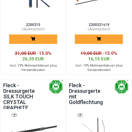
2200215
2200321s19
CAre94633567D
CAre94633567D
31,00 EUR
-15.0%
19,00 EUR
-15.0%
26,35 EUR
16,15 EUR
incl. 19% Mehrwertsteuer plus
incl. 19% Mehrwertsteuer plus
Versandkosten
Versandkosten
Fleck -
Fleck -
Dressurgerte
Dressurgerte
SILK TOUCH
mit
CRYSTAL
Goldflechtung
GRAPHITE