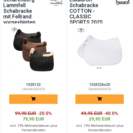
Lammfell
Schabracke
Schabracke
COTTON -
mit Fellrand
CLASSIC
vorne+hinten
SPORTS 2025
1020122
1020226s25
CAre94633567D
CAre94633567D
99,90 EUR
-20.0%
49,95 EUR
-40.0%
79,90 EUR
29,95 EUR
incl. 19% Mehrwertsteuer plus
incl. 19% Mehrwertsteuer plus
Versandkosten
Versandkosten