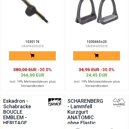
1030174
1030465s25
CAre94633567D
CAre94633567D
380,00 EUR
-30.0%
34,95 EUR
-30.0%
266,00 EUR
24,45 EUR
incl. 19% Mehrwertsteuer plus
incl. 19% Mehrwertsteuer plus
Versandkosten
Versandkosten
Eskadron -
SCHARENBERG
Schabracke
- Lammfell
BOUCLE
Kurzgurt
EMBLEM -
ANATOMIC
HERITAGE
ohne Elastic
2025