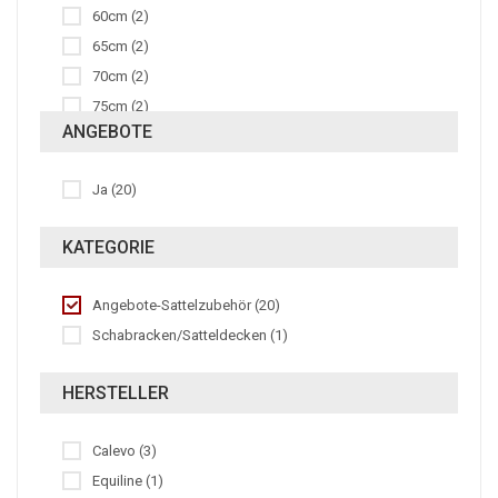
60cm (2)
Weiss (2)
65cm (2)
70cm (2)
75cm (2)
ANGEBOTE
80cm (5)
85cm (1)
Ja (20)
95cm (1)
115cm (2)
KATEGORIE
120cm (1)
135cm (1)
Angebote-Sattelzubehör (20)
140cm (1)
Schabracken/Satteldecken (1)
145cm (2)
DR-L (2)
HERSTELLER
Dressur (1)
SP-L (2)
Calevo (3)
VS (5)
Equiline (1)
VSS (2)