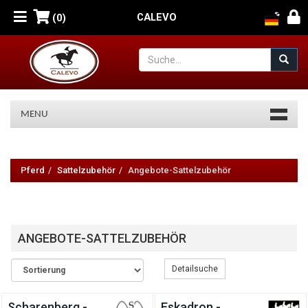
CALEVO
(0)
MENU
Pferd
-
Pferd
Sattelzubehör
Angebote-Sattelzubehör
Sattelzubehör
-
ANGEBOTE-SATTELZUBEHÖR
Angebote-
Sattelzubehör
Detailsuche
Scharenberg -
Eskadron -