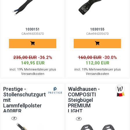
1030151
1030155
CAre94633567D
CAre94633567D
235,00 EUR
-36.2%
160,00 EUR
-30.0%
149,95 EUR
112,00 EUR
incl. 19% Mehrwertsteuer plus
incl. 19% Mehrwertsteuer plus
Versandkosten
Versandkosten
Prestige -
Waldhausen -
Stollenschutzgurt
COMPOSITI
mit
Steigbügel
Lammfellpolster
PREMIUM
A008FR
LIGHT