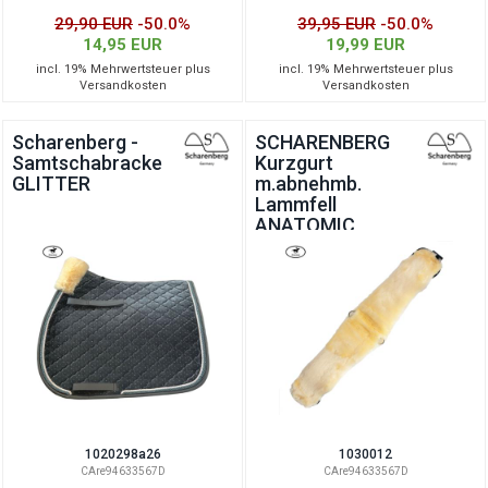
29,90 EUR
-50.0%
39,95 EUR
-50.0%
14,95 EUR
19,99 EUR
incl. 19% Mehrwertsteuer plus
incl. 19% Mehrwertsteuer plus
Versandkosten
Versandkosten
Scharenberg -
SCHARENBERG
Samtschabracke
Kurzgurt
GLITTER
m.abnehmb.
Lammfell
ANATOMIC
ohne Elast
1020298a26
1030012
CAre94633567D
CAre94633567D