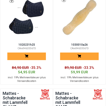
1020231h25
1030010a26
CAre94633567D
CAre94633567D
84,90 EUR
-35.3%
89,90 EUR
-33.3%
54,95 EUR
59,99 EUR
incl. 19% Mehrwertsteuer plus
incl. 19% Mehrwertsteuer plus
Versandkosten
Versandkosten
Mattes -
Mattes -
Schabracke
Schabracke
mit Lammfell
mit Lammfell