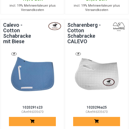
incl. 19% Mehrwertsteuer plus
incl. 19% Mehrwertsteuer plus
Versandkosten
Versandkosten
Calevo -
Scharenberg -
Cotton
Cotton
Schabracke
Schabracke
mit Biese
CALEVO
1020291s23
1020296a25
CAre94633567D
CAre94633567D