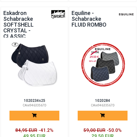
Eskadron
Equiline -
Schabracke
Schabracke
SOFTSHELL
FLUID ROMBO
CRYSTAL -
CLASSIC
SPORTS 2025
1020234s25
1020284
CAre94633567D
CAre94633567D
84,95 EUR
-41.2%
59,00 EUR
-50.0%
49,95 EUR
29,50 EUR