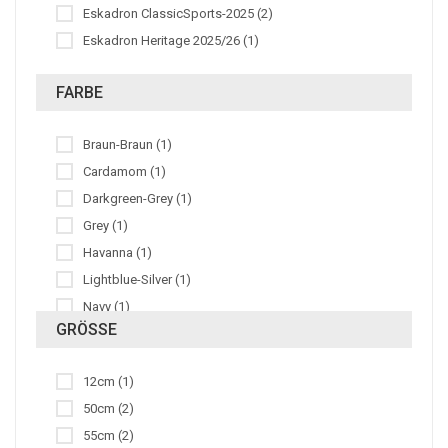
Eskadron ClassicSports-2025 (2)
Eskadron Heritage 2025/26 (1)
FARBE
Braun-Braun (1)
Cardamom (1)
Darkgreen-Grey (1)
Grey (1)
Havanna (1)
Lightblue-Silver (1)
Navy (1)
GRÖSSE
Navy-Grey (1)
Red-Black (1)
12cm (1)
Schwarz (7)
50cm (2)
Schwarz-Natur (4)
55cm (2)
Schwarz-Schwarz (1)