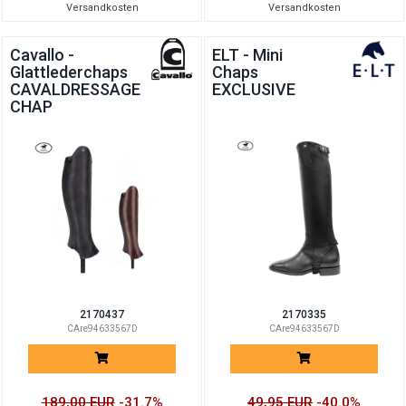
Versandkosten
Versandkosten
Cavallo -
ELT - Mini
Glattlederchaps
Chaps
CAVALDRESSAGE
EXCLUSIVE
CHAP
2170437
2170335
CAre94633567D
CAre94633567D
189,00 EUR
-31.7%
49,95 EUR
-40.0%