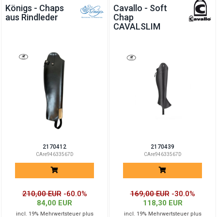
Königs - Chaps
Cavallo - Soft
Chaps
aus Rindleder
Chap
CAVALSLIM
und
MiniChaps
2170412
2170439
CAre94633567D
CAre94633567D
210,00 EUR
-60.0%
169,00 EUR
-30.0%
84,00 EUR
118,30 EUR
incl. 19% Mehrwertsteuer plus
incl. 19% Mehrwertsteuer plus