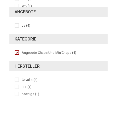
WK (1)
ANGEBOTE
WN (1)
WS-Damen (1)
Ja (4)
XL (1)
XLW (1)
KATEGORIE
XS (1)
XWN (2)
Angebote-Chaps Und MiniChaps (4)
HERSTELLER
Cavallo (2)
ELT (1)
Koenigs (1)