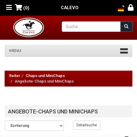
CALEVO
(0)
MENU
Reiter
-
Reiter
Chaps und MiniChaps
Angebote-Chaps und MiniChaps
Chaps
und
MiniChaps
ANGEBOTE-CHAPS UND MINICHAPS
-
Detailsuche
Angebote-