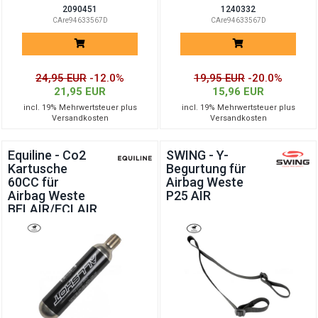
2090451
1240332
CAre94633567D
CAre94633567D
24,95 EUR
-12.0%
19,95 EUR
-20.0%
21,95 EUR
15,96 EUR
incl. 19% Mehrwertsteuer plus
incl. 19% Mehrwertsteuer plus
Versandkosten
Versandkosten
Equiline - Co2
SWING - Y-
Kartusche
Begurtung für
60CC für
Airbag Weste
Airbag Weste
P25 AIR
BELAIR/ECLAIR