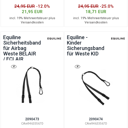
24,95 EUR
-12.0%
24,95 EUR
-25.0%
21,95 EUR
18,71 EUR
incl. 19% Mehrwertsteuer plus
incl. 19% Mehrwertsteuer plus
Versandkosten
Versandkosten
Equiline
Equiline -
Sicherheitsband
Kinder
für Airbag
Sicherungsband
Weste BELAIR
für Weste KID
/ ECLAIR
2090473
2090474
CAre94633567D
CAre94633567D