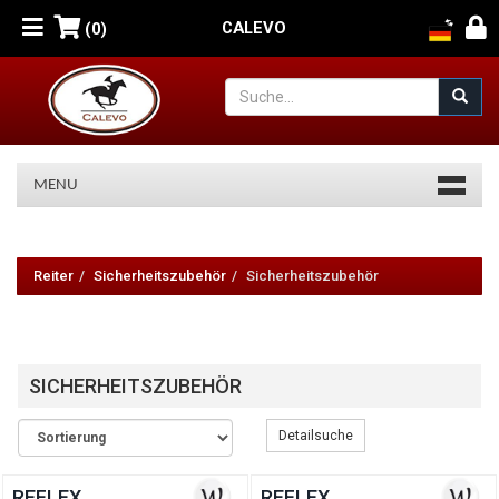
CALEVO
(0)
MENU
Reiter
-
Reiter
Sicherheitszubehör
Sicherheitszubehör
Sicherheitszubehör
-
SICHERHEITSZUBEHÖR
Sicherheitszubehör
Detailsuche
REFLEX
REFLEX