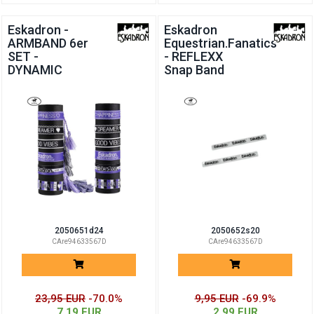
Eskadron -
Eskadron
ARMBAND 6er
Equestrian.Fanatics
SET -
- REFLEXX
DYNAMIC
Snap Band
2050651d24
2050652s20
CAre94633567D
CAre94633567D
23,95 EUR
-70.0%
9,95 EUR
-69.9%
7,19 EUR
2,99 EUR