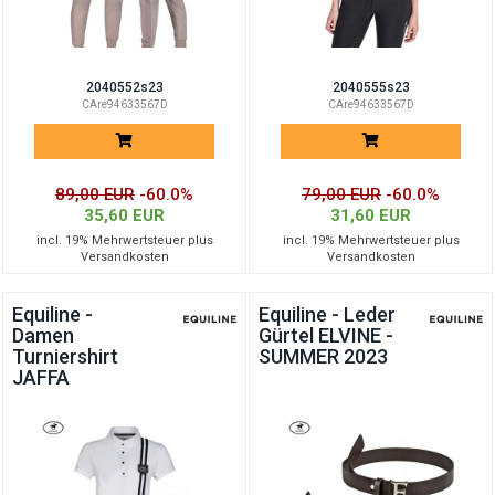
2040552s23
2040555s23
CAre94633567D
CAre94633567D
89,00 EUR
-60.0%
79,00 EUR
-60.0%
35,60 EUR
31,60 EUR
incl. 19% Mehrwertsteuer plus
incl. 19% Mehrwertsteuer plus
Versandkosten
Versandkosten
Equiline -
Equiline - Leder
Damen
Gürtel ELVINE -
Turniershirt
SUMMER 2023
JAFFA