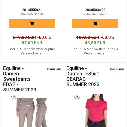
2014555s21
2040503w22
CAre94633567D
CAre94633567D
219,00 EUR
-60.0%
109,00 EUR
-60.0%
87,60 EUR
43,60 EUR
incl. 19% Mehrwertsteuer plus
incl. 19% Mehrwertsteuer plus
Versandkosten
Versandkosten
Equiline -
Equiline -
Damen
Damen T-Shirt
Sweatpants
CEARAC -
EDAE -
SUMMER 2023
SUMMER 2023