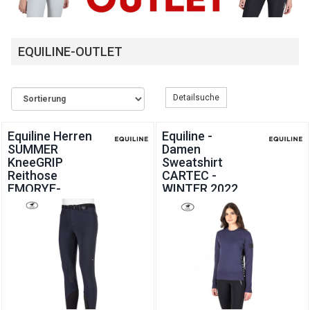
EQUILINE-OUTLET
Detailsuche
Equiline Herren
Equiline -
SUMMER
Damen
KneeGRIP
Sweatshirt
Reithose
CARTEC -
EMORYE-
WINTER 2022
SUMMER 2021