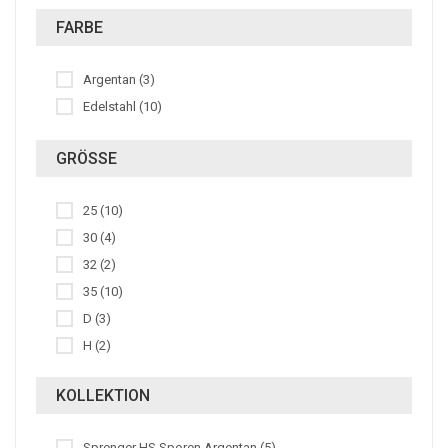
FARBE
Argentan (3)
Edelstahl (10)
GRÖSSE
25 (10)
30 (4)
32 (2)
35 (10)
D (3)
H (2)
KOLLEKTION
Sprenger HS Sporen Argentan (5)