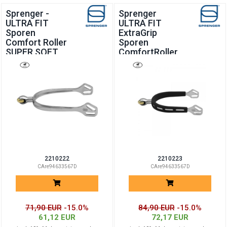
Sprenger -
Sprenger
ULTRA FIT
ULTRA FIT
Sporen
ExtraGrip
Comfort Roller
Sporen
SUPER SOFT
ComfortRoller
SUPER SOFT
2210222
2210223
CAre94633567D
CAre94633567D
71,90 EUR
-15.0%
84,90 EUR
-15.0%
61,12 EUR
72,17 EUR