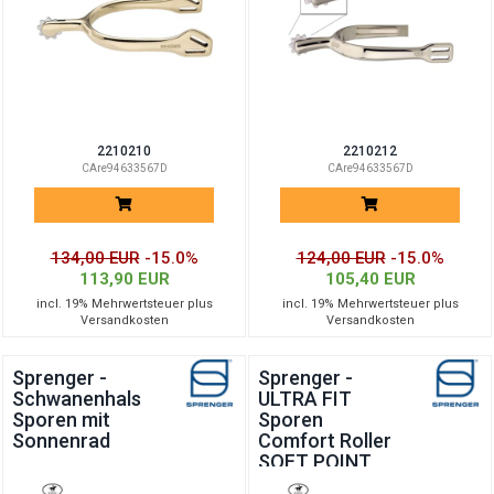
2210210
2210212
CAre94633567D
CAre94633567D
134,00 EUR
-15.0%
124,00 EUR
-15.0%
113,90 EUR
105,40 EUR
incl. 19% Mehrwertsteuer plus
incl. 19% Mehrwertsteuer plus
Versandkosten
Versandkosten
Sprenger -
Sprenger -
Schwanenhals
ULTRA FIT
Sporen mit
Sporen
Sonnenrad
Comfort Roller
SOFT POINT