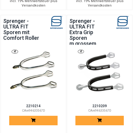
incl. 19% Mehrwertsteuer plus
incl. 19% Mehrwertsteuer plus
Versandkosten
Versandkosten
Sprenger -
Sprenger -
ULTRA FIT
ULTRA FIT
Sporen mit
Extra Grip
Comfort Roller
Sporen
m.grossem
Ballrad
2210214
2210209
CAre94633567D
CAre94633567D