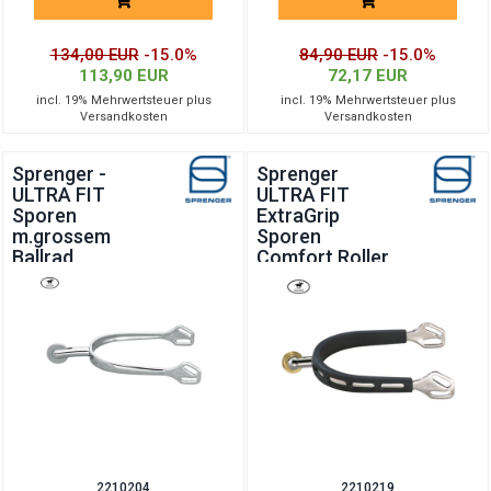
134,00 EUR
-15.0%
84,90 EUR
-15.0%
113,90 EUR
72,17 EUR
incl. 19% Mehrwertsteuer plus
incl. 19% Mehrwertsteuer plus
Versandkosten
Versandkosten
Sprenger -
Sprenger
ULTRA FIT
ULTRA FIT
Sporen
ExtraGrip
m.grossem
Sporen
Ballrad
Comfort Roller
VERTICAL
2210204
2210219