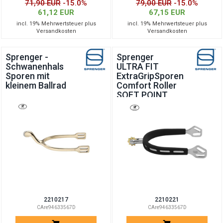
71,90 EUR
-15.0%
79,00 EUR
-15.0%
61,12 EUR
67,15 EUR
incl. 19% Mehrwertsteuer plus
incl. 19% Mehrwertsteuer plus
Versandkosten
Versandkosten
Sprenger -
Sprenger
Schwanenhals
ULTRA FIT
Sporen mit
ExtraGripSporen
kleinem Ballrad
Comfort Roller
SOFT POINT
2210217
2210221
CAre94633567D
CAre94633567D