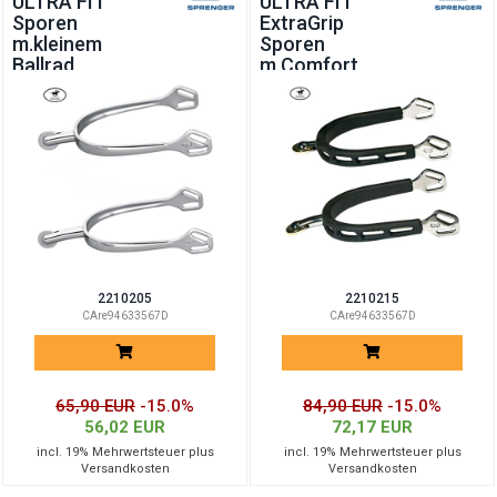
ULTRA FIT
ULTRA FIT
Sporen
ExtraGrip
m.kleinem
Sporen
Ballrad
m.Comfort
Roller
2210205
2210215
CAre94633567D
CAre94633567D
65,90 EUR
-15.0%
84,90 EUR
-15.0%
56,02 EUR
72,17 EUR
incl. 19% Mehrwertsteuer plus
incl. 19% Mehrwertsteuer plus
Versandkosten
Versandkosten