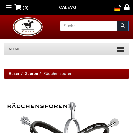
CALEVO
(0)
MENU
Reiter
-
Reiter
Sporen
Rädchensporen
Sporen
-
Rädchensporen