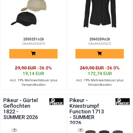
2050251s26
2060209s26
CAre94633567D
CAre94633567D
29,90 EUR
-36.0%
269,90 EUR
-36.0%
19,14 EUR
172,74 EUR
incl. 19% Mehrwertsteuer plus
incl. 19% Mehrwertsteuer plus
Versandkosten
Versandkosten
Pikeur - Gürtel
Pikeur -
Geflochten
Kniestrumpf
1822 -
Function 1713
SUMMER 2026
- SUMMER
2026