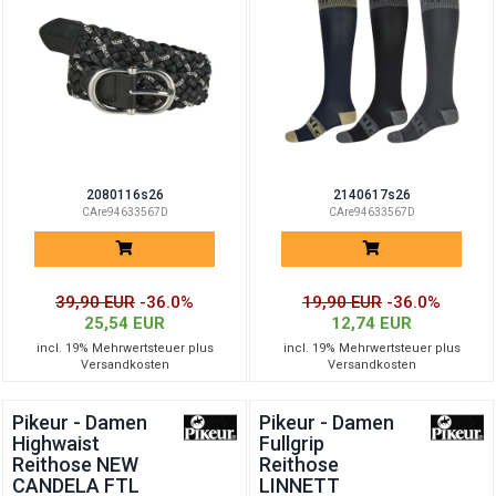
2080116s26
2140617s26
CAre94633567D
CAre94633567D
39,90 EUR
-36.0%
19,90 EUR
-36.0%
25,54 EUR
12,74 EUR
incl. 19% Mehrwertsteuer plus
incl. 19% Mehrwertsteuer plus
Versandkosten
Versandkosten
Pikeur - Damen
Pikeur - Damen
Highwaist
Fullgrip
Reithose NEW
Reithose
CANDELA FTL
LINNETT