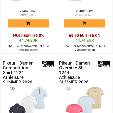
2040257s26
2040258s26
CAre94633567D
CAre94633567D
69,90 EUR
-36.0%
69,90 EUR
-36.0%
44,74 EUR
44,74 EUR
incl. 19% Mehrwertsteuer plus
incl. 19% Mehrwertsteuer plus
Versandkosten
Versandkosten
Pikeur - Damen
Pikeur - Damen
Competition
Oversize Shirt
Shirt 1224
1244
Athleisure
Athleisure
SUMMER 2026
SUMMER 2026