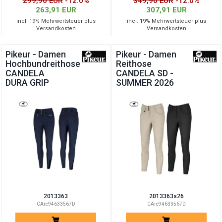
299,90 EUR
-12.0%
349,90 EUR
-12.0%
263,91 EUR
307,91 EUR
incl. 19% Mehrwertsteuer plus
incl. 19% Mehrwertsteuer plus
Versandkosten
Versandkosten
Pikeur - Damen
Pikeur - Damen
Hochbundreithose
Reithose
CANDELA
CANDELA SD -
DURA GRIP
SUMMER 2026
2013363
2013363s26
CAre94633567D
CAre94633567D