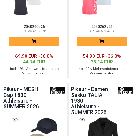
2040260s26
2040262s26
CAre94633567D
CAre94633567D
69,90 EUR
-36.0%
54,90 EUR
-36.0%
44,74 EUR
35,14 EUR
incl. 19% Mehrwertsteuer plus
incl. 19% Mehrwertsteuer plus
Versandkosten
Versandkosten
Pikeur - MESH
Pikeur - Damen
Cap 1830
Sakko TALIA
Athleisure -
1930
SUMMER 2026
Athleisure -
SUMMER 2026