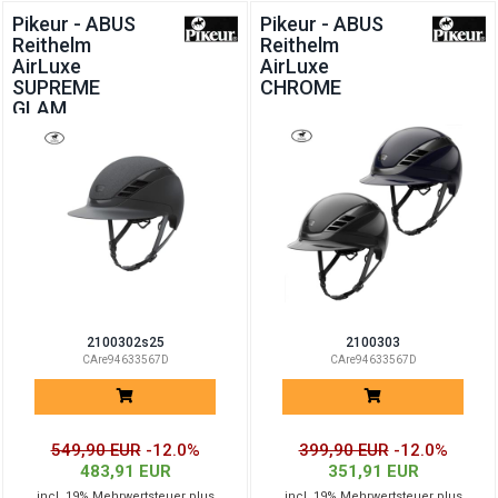
Pikeur - ABUS
Pikeur - ABUS
Reithelm
Reithelm
AirLuxe
AirLuxe
SUPREME
CHROME
GLAM
Longvisor
2100302s25
2100303
CAre94633567D
CAre94633567D
549,90 EUR
-12.0%
399,90 EUR
-12.0%
483,91 EUR
351,91 EUR
incl. 19% Mehrwertsteuer plus
incl. 19% Mehrwertsteuer plus