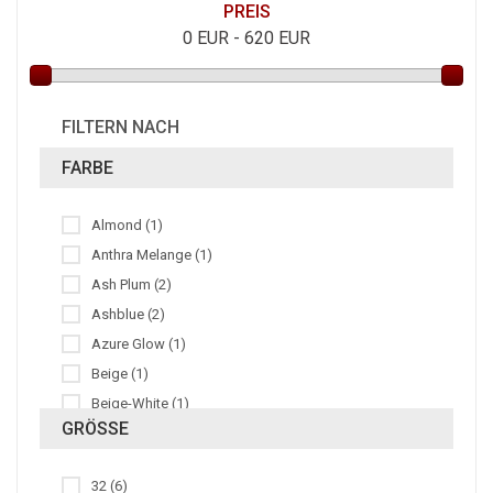
PREIS
0
EUR -
620
EUR
FILTERN NACH
FARBE
Almond (1)
Anthra Melange (1)
Ash Plum (2)
Ashblue (2)
Azure Glow (1)
Beige (1)
Beige-White (1)
GRÖSSE
Beluga (1)
Berry Blush (2)
32 (6)
Black Shiny (6)