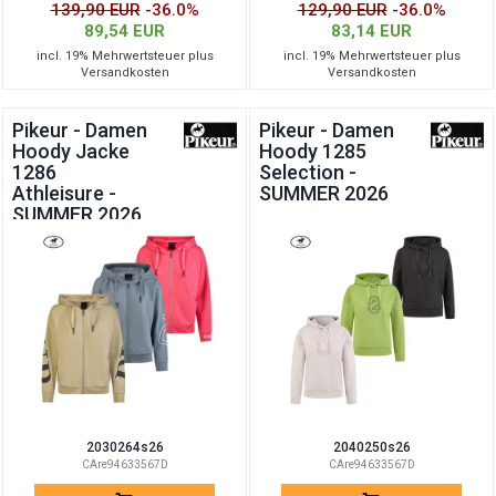
139,90 EUR
-36.0%
129,90 EUR
-36.0%
89,54 EUR
83,14 EUR
incl. 19% Mehrwertsteuer plus
incl. 19% Mehrwertsteuer plus
Versandkosten
Versandkosten
Pikeur - Damen
Pikeur - Damen
Hoody Jacke
Hoody 1285
1286
Selection -
Athleisure -
SUMMER 2026
SUMMER 2026
2030264s26
2040250s26
CAre94633567D
CAre94633567D