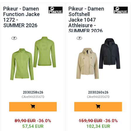
die
Pikeur - Damen
Pikeur - Damen
Function Jacke
Softshell
Qualität
1272 -
Jacke 1047
SUMMER 2026
Athleisure -
schätzen.
SUMMER 2026
2030258s26
2030260s26
CAre94633567D
CAre94633567D
89,90 EUR
-36.0%
159,90 EUR
-36.0%
57,54 EUR
102,34 EUR