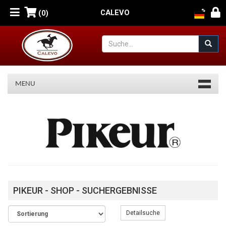
CALEVO
(0)
MENU
PIKEUR
Reithosen,
Reitblusen
und
Jacken
PIKEUR - SHOP - SUCHERGEBNISSE
für
Detailsuche
Reiter