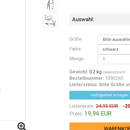
Auswahl:
Größe
Farbe
Menge
Gewicht:
0.2 kg
CAre94633567D
Bestellnummer
: 1090260
Lieferstatus:
bitte Größe u
Verfügbarkeit anzeigen
Listenpreis:
24,95 EUR
-2
19,96 EUR
Preis:
WARENKO