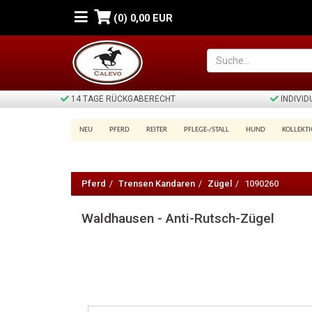
(0)
0,00 EUR
14 TAGE RÜCKGABERECHT
INDIVI
NEU
PFERD
REITER
PFLEGE-/STALL
HUND
KOLLEKT
Waldhausen
-
Pferd
Trensen Kandaren
Zügel
1090260
Anti-
Waldhausen - Anti-Rutsch-Zügel
Rutsch-
Zügel