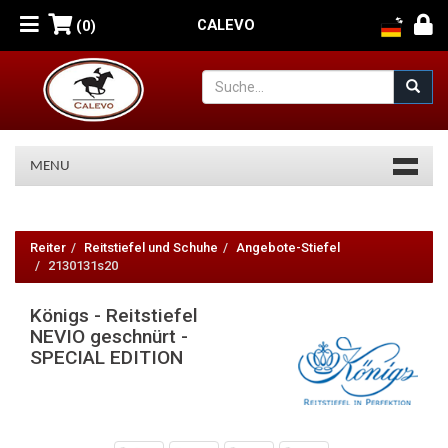
CALEVO
(0)
MENU
Königs
-
Reiter
Reitstiefel und Schuhe
Angebote-Stiefel
2130131s20
Reitstiefel
Königs - Reitstiefel
NEVIO
NEVIO geschnürt -
geschnürt
SPECIAL EDITION
-
SPECIAL