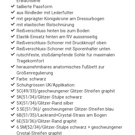
Erwachsene
taillierte Passform
aus Rindleder mit Lederfutter
mit geprägter Königskrone am Dressurbogen
mit elastischer Ristschnürung
Reißverschluss hinten bis zum Boden
Elastik-Einsatz hinten am RV aussenseitig
Reißverschluss-Schoner mit Druckknopf oben
Reißverschluss-Schoner mit Sporenhalter unten
rutschfeste, stoßdämpfende Sohle für maximalen
Tragekomfort
herausnehmbares anatomisches Fußbett zur
Größenregulierung
Farbe: schwarz
Schuhgrössen UK/Applikation:
5C(49/33)/geschwungener Glitzer-Streifen graphit
5K(51/34)/Glitzer-Stulpe schwarz
5X(51/34)/Glitzer-Rand silber
5.5E(51/36)/ geschwungener Glitzer-Streifen blau
6B(51/35)/Lackrand+Crystal-Strass am Bogen
6E(53/36)/Glitzer-Rand graphit
6.5M(52/34)/Glitzer-Stulpe schwarz + geschwungener
Crystal-Streifen graphit