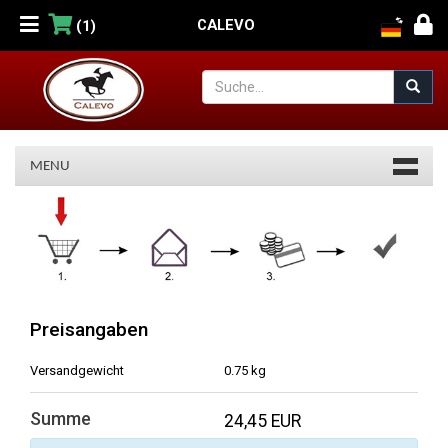
CALEVO
(1)
MENU
Warenkorb
Preisangaben
Versandgewicht
0.75 kg
Summe
24,45 EUR