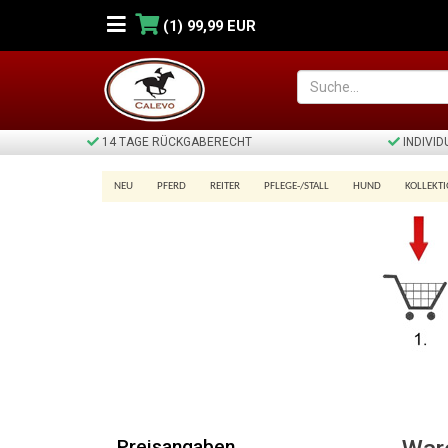
(1)
99,99 EUR
14 TAGE RÜCKGABERECHT
INDIVI
NEU
PFERD
REITER
PFLEGE-/STALL
HUND
KOLLEKT
Warenkorb
Preisangaben