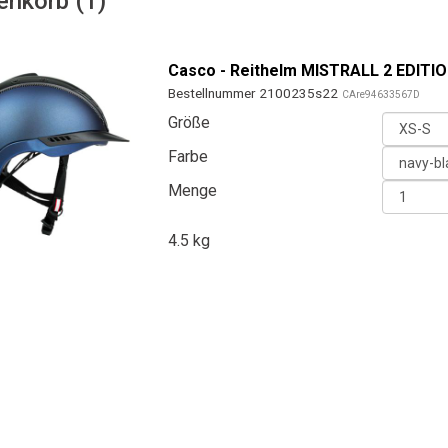
enkorb (1)
Casco - Reithelm MISTRALL 2 EDITI
Bestellnummer 2100235s22
CAre94633567D
Größe
Farbe
Menge
4.5 kg