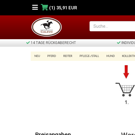
(1)
35,91 EUR
14 TAGE RÜCKGABERECHT
INDIVI
NEU
PFERD
REITER
PFLEGE-/STALL
HUND
KOLLEKT
Warenkorb
Preisangaben