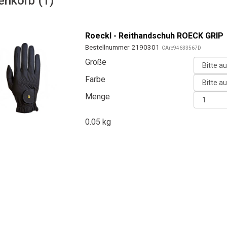
enkorb (1)
Roeckl - Reithandschuh ROECK GRIP
Bestellnummer 2190301
CAre94633567D
Größe
Farbe
Menge
0.05 kg