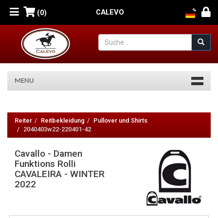
CALEVO
(0)
MENU
Cavallo
-
Reiter
Reitbekleidung
Pullover und Shirts
2040403w22-220401-42
Damen
Cavallo - Damen
Funktions
Funktions Rolli
Rolli
CAVALEIRA - WINTER
2022
CAVALEIRA
-