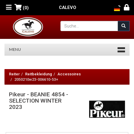
CALEVO
(0)
MENU
Pikeur
-
Reiter
Reitbekleidung
Accessoires
2050210w23-006610-53+
BEANIE
Pikeur - BEANIE 4854 -
4854
SELECTION WINTER
-
2023
SELECTION
WINTER