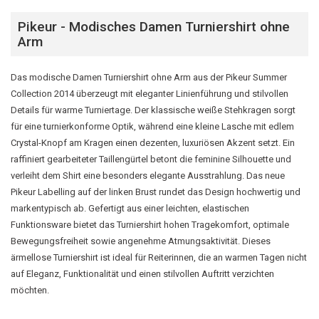
Pikeur - Modisches Damen Turniershirt ohne
Arm
Das modische Damen Turniershirt ohne Arm aus der Pikeur Summer
Collection 2014 überzeugt mit eleganter Linienführung und stilvollen
Details für warme Turniertage. Der klassische weiße Stehkragen sorgt
für eine turnierkonforme Optik, während eine kleine Lasche mit edlem
Crystal-Knopf am Kragen einen dezenten, luxuriösen Akzent setzt. Ein
raffiniert gearbeiteter Taillengürtel betont die feminine Silhouette und
verleiht dem Shirt eine besonders elegante Ausstrahlung. Das neue
Pikeur Labelling auf der linken Brust rundet das Design hochwertig und
markentypisch ab. Gefertigt aus einer leichten, elastischen
Funktionsware bietet das Turniershirt hohen Tragekomfort, optimale
Bewegungsfreiheit sowie angenehme Atmungsaktivität. Dieses
ärmellose Turniershirt ist ideal für Reiterinnen, die an warmen Tagen nicht
auf Eleganz, Funktionalität und einen stilvollen Auftritt verzichten
möchten.