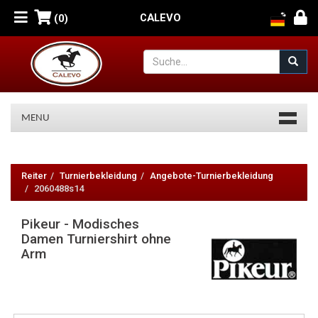
CALEVO
(0)
MENU
Pikeur
-
Reiter
Turnierbekleidung
Angebote-Turnierbekleidung
2060488s14
Modisches
Pikeur - Modisches
Damen
Damen Turniershirt ohne
Turniershirt
Arm
ohne
Arm