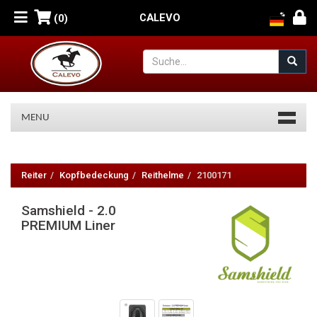
CALEVO
(0)
MENU
Samshield
-
Reiter
Kopfbedeckung
Reithelme
2100171
2.0
Samshield - 2.0
PREMIUM
PREMIUM Liner
Liner