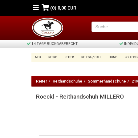
(0)
0,00 EUR
14 TAGE RÜCKGABERECHT
INDIVI
NEU
PFERD
REITER
PFLEGE-/STALL
HUND
KOLLEKT
Roeckl
-
Reiter
Reithandschuhe
Sommerhandschuhe
219
Reithandschuh
Roeckl - Reithandschuh MILLERO
MILLERO