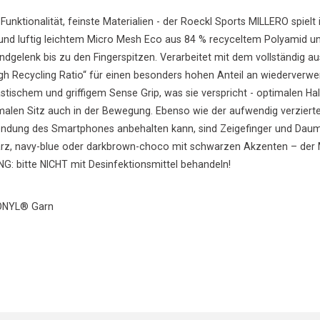
unktionalität, feinste Materialien - der Roeckl Sports MILLERO spiel
 und luftig leichtem Micro Mesh Eco aus 84 % recyceltem Polyamid u
gelenk bis zu den Fingerspitzen. Verarbeitet mit dem vollständig au
 Recycling Ratio“ für einen besonders hohen Anteil an wiederverwen
tischem und griffigem Sense Grip, was sie verspricht - optimalen Hal
len Sitz auch in der Bewegung. Ebenso wie der aufwendig verzierte 
ndung des Smartphones anbehalten kann, sind Zeigefinger und Da
z, navy-blue oder darkbrown-choco mit schwarzen Akzenten – der MIL
NG: bitte NICHT mit Desinfektionsmittel behandeln!
CONYL® Garn