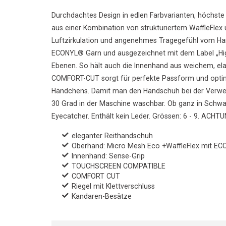
Durchdachtes Design in edlen Farbvarianten, höchste F
aus einer Kombination von strukturiertem WaffleFlex
Luftzirkulation und angenehmes Tragegefühl vom Hand
ECONYL® Garn und ausgezeichnet mit dem Label „High
Ebenen. So hält auch die Innenhand aus weichem, elas
COMFORT-CUT sorgt für perfekte Passform und optima
Händchens. Damit man den Handschuh bei der Verwe
30 Grad in der Maschine waschbar. Ob ganz in Schwar
Eyecatcher. Enthält kein Leder. Grössen: 6 - 9. ACHTU
eleganter Reithandschuh
Oberhand: Micro Mesh Eco +WaffleFlex mit E
Innenhand: Sense-Grip
TOUCHSCREEN COMPATIBLE
COMFORT CUT
Riegel mit Klettverschluss
Kandaren-Besätze