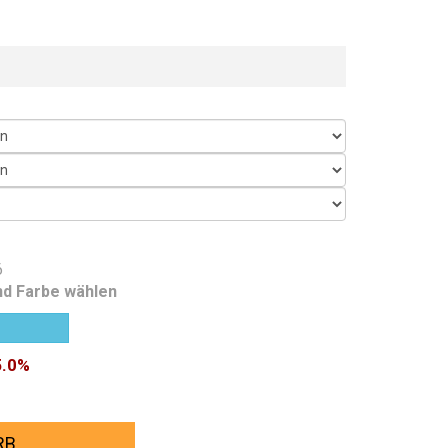
6
nd Farbe wählen
5.0%
RB