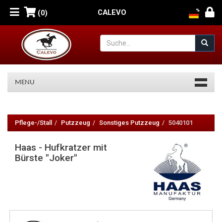
CALEVO
(0)
MENU
Haas
-
Pflege-/Stall
Putzzeug
Sonstiges Putzzeug
5040101
Hufkratzer
Haas - Hufkratzer mit
mit
Bürste "Joker"
Bürste
Joker