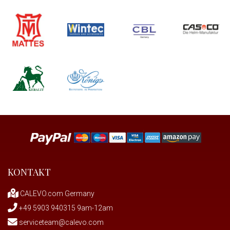
KONTAKT
CALEVO.com Germany
+49 5903 940315 9am-12am
serviceteam@calevo.com