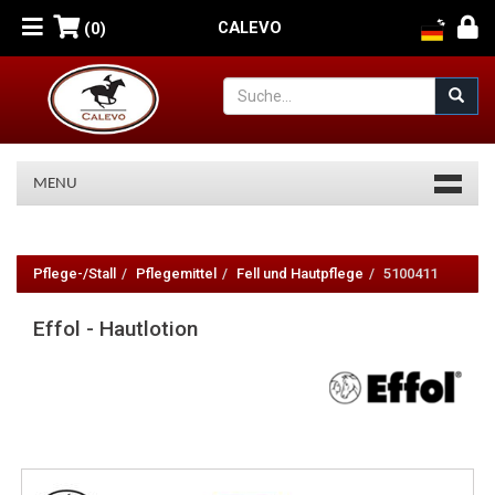
CALEVO
(0)
MENU
Effol
-
Pflege-/Stall
Pflegemittel
Fell und Hautpflege
5100411
Hautlotion
Effol - Hautlotion