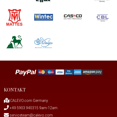
KONTAKT
CALEVO.com Germany
+49 5903 940315 9am-12am
serviceteam@calevo.com