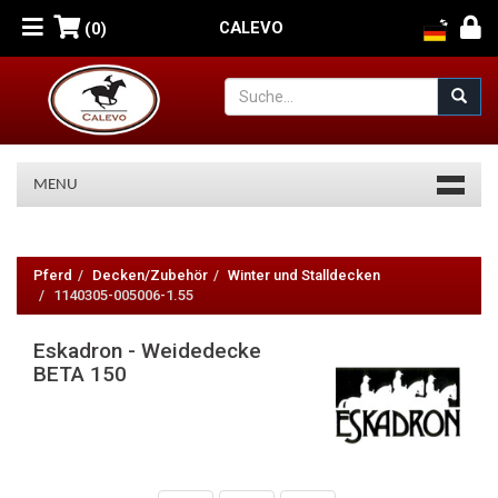
CALEVO
(0)
MENU
Eskadron
-
Pferd
Decken/Zubehör
Winter und Stalldecken
1140305-005006-1.55
Weidedecke
Eskadron - Weidedecke
BETA
BETA 150
150