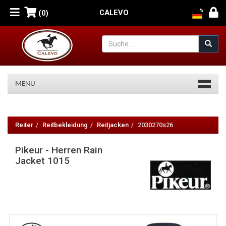
CALEVO
(0)
MENU
Pikeur
-
Reiter
Reitbekleidung
Reitjacken
2030270s26
Herren
Pikeur - Herren Rain
Rain
Jacket 1015
Jacket
1015