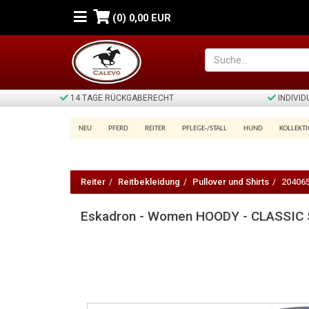
(0)
0,00 EUR
14 TAGE RÜCKGABERECHT
INDIVI
NEU
PFERD
REITER
PFLEGE-/STALL
HUND
KOLLEKT
Eskadron
-
Reiter
Reitbekleidung
Pullover und Shirts
20406
Women
Eskadron - Women HOODY - CLASSIC
HOODY
-
CLASSIC