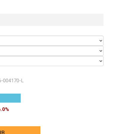
6-004170-L
6.0%
RB