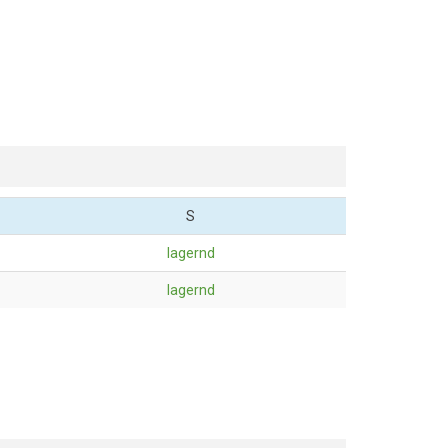
S
lagernd
lagernd