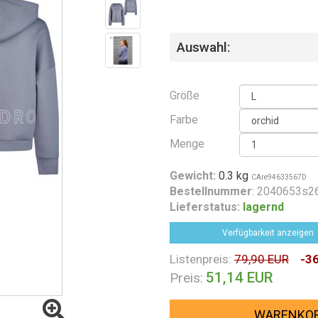
Auswahl:
Größe
Farbe
Menge
Gewicht:
0.3 kg
CAre94633567D
Bestellnummer
: 2040653s2
Lieferstatus:
lagernd
Verfügbarkeit anzeigen
Listenpreis:
79,90 EUR
-3
51,14 EUR
Preis:
WARENKO