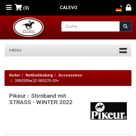
CALEVO
(0)
MENU
Pikeur
-
Reiter
Reitbekleidung
Accessoires
2050205w22-003275-53+
Stirnband
Pikeur - Stirnband mit
mit
STRASS - WINTER 2022
STRASS
-
WINTER