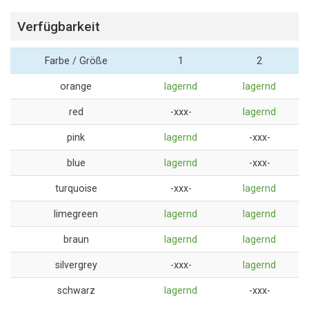
Verfügbarkeit
Farbe / Größe
1
2
orange
lagernd
lagernd
red
-xxx-
lagernd
pink
lagernd
-xxx-
blue
lagernd
-xxx-
turquoise
-xxx-
lagernd
limegreen
lagernd
lagernd
braun
lagernd
lagernd
silvergrey
-xxx-
lagernd
schwarz
lagernd
-xxx-