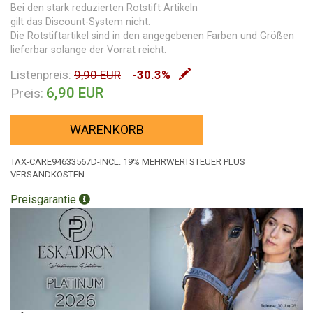
Bei den stark reduzierten Rotstift Artikeln
gilt das Discount-System nicht.
Die Rotstiftartikel sind in den angegebenen Farben und Größen
lieferbar solange der Vorrat reicht.
Listenpreis:
9,90 EUR
-30.3%
6,90 EUR
Preis:
WARENKORB
TAX-CARE94633567D-INCL. 19% MEHRWERTSTEUER PLUS
VERSANDKOSTEN
Preisgarantie