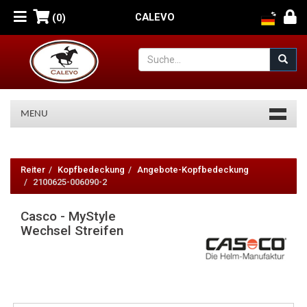
CALEVO
(0)
MENU
Casco
-
Reiter
Kopfbedeckung
Angebote-Kopfbedeckung
2100625-006090-2
MyStyle
Casco - MyStyle
Wechsel
Wechsel Streifen
Streifen