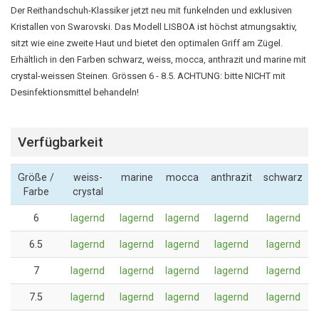
Der Reithandschuh-Klassiker jetzt neu mit funkelnden und exklusiven
Kristallen von Swarovski. Das Modell LISBOA ist höchst atmungsaktiv,
sitzt wie eine zweite Haut und bietet den optimalen Griff am Zügel.
Erhältlich in den Farben schwarz, weiss, mocca, anthrazit und marine mit
crystal-weissen Steinen. Grössen 6 - 8.5. ACHTUNG: bitte NICHT mit
Desinfektionsmittel behandeln!
Verfügbarkeit
Größe /
weiss-
marine
mocca
anthrazit
schwarz
Farbe
crystal
6
lagernd
lagernd
lagernd
lagernd
lagernd
6.5
lagernd
lagernd
lagernd
lagernd
lagernd
7
lagernd
lagernd
lagernd
lagernd
lagernd
7.5
lagernd
lagernd
lagernd
lagernd
lagernd