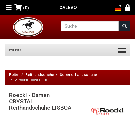
CALEVO
(0)
MENU
Roeckl
-
Reiter
Reithandschuhe
Sommerhandschuhe
2190310-009000-8
Damen
Roeckl - Damen
CRYSTAL
CRYSTAL
Reithandschuhe
Reithandschuhe LISBOA
LISBOA