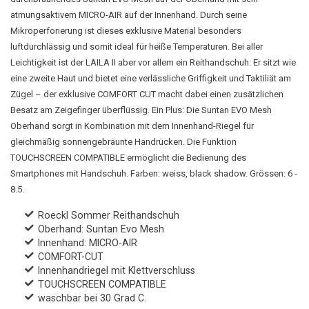
atmungsaktivem MICRO-AIR auf der Innenhand. Durch seine
Mikroperforierung ist dieses exklusive Material besonders
luftdurchlässig und somit ideal für heiße Temperaturen. Bei aller
Leichtigkeit ist der LAILA II aber vor allem ein Reithandschuh: Er sitzt wie
eine zweite Haut und bietet eine verlässliche Griffigkeit und Taktiliät am
Zügel – der exklusive COMFORT CUT macht dabei einen zusätzlichen
Besatz am Zeigefinger überflüssig. Ein Plus: Die Suntan EVO Mesh
Oberhand sorgt in Kombination mit dem Innenhand-Riegel für
gleichmäßig sonnengebräunte Handrücken. Die Funktion
TOUCHSCREEN COMPATIBLE ermöglicht die Bedienung des
Smartphones mit Handschuh. Farben: weiss, black shadow. Grössen: 6 -
8.5.
Roeckl Sommer Reithandschuh
Oberhand: Suntan Evo Mesh
Innenhand: MICRO-AIR
COMFORT-CUT
Innenhandriegel mit Klettverschluss
TOUCHSCREEN COMPATIBLE
waschbar bei 30 Grad C.