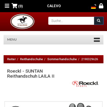
CALEVO
(0)
MENU
Roeckl
-
Reiter
Reithandschuhe
Sommerhandschuhe
2190329n26
SUNTAN
Roeckl - SUNTAN
Reithandschuh
Reithandschuh LAILA II
LAILA
II