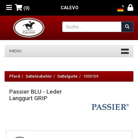
CALEVO
(0)
MENU
Passier
BLU
Pferd
Sattelzubehör
Sattelgurte
1030159
-
Passier BLU - Leder
Leder
Langgurt GRIP
Langgurt
GRIP