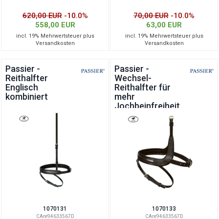
620,00 EUR
-10.0%
70,00 EUR
-10.0%
558,00 EUR
63,00 EUR
incl. 19% Mehrwertsteuer plus
incl. 19% Mehrwertsteuer plus
Versandkosten
Versandkosten
Passier -
Passier -
Reithalfter
Wechsel-
Englisch
Reithalfter für
kombiniert
mehr
Jochbeinfreiheit
1070131
1070133
CAre94633567D
CAre94633567D