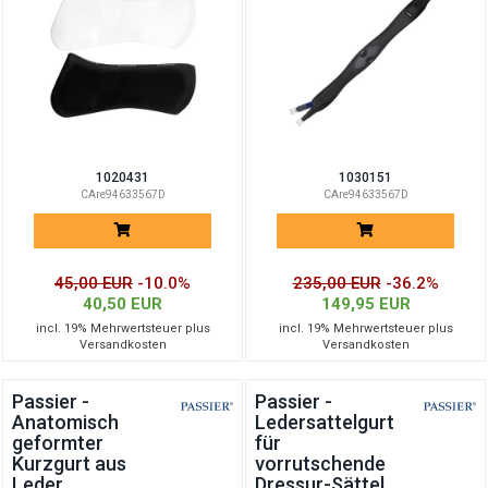
1020431
1030151
CAre94633567D
CAre94633567D
45,00 EUR
-10.0%
235,00 EUR
-36.2%
40,50 EUR
149,95 EUR
incl. 19% Mehrwertsteuer plus
incl. 19% Mehrwertsteuer plus
Versandkosten
Versandkosten
Passier -
Passier -
Anatomisch
Ledersattelgurt
geformter
für
Kurzgurt aus
vorrutschende
Leder
Dressur-Sättel