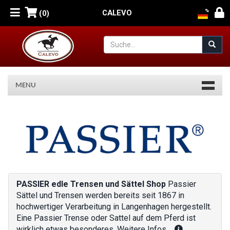
CALEVO
(0)
MENU
PASSIER
edle
Trensen
und
Sättel
PASSIER edle Trensen und Sättel Shop
Passier
Sättel und Trensen werden bereits seit 1867 in
Shop
hochwertiger Verarbeitung in Langenhagen hergestellt.
Eine Passier Trense oder Sattel auf dem Pferd ist
wirklich etwas besonderes. Weitere Infos...