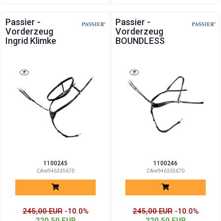
Passier -
Passier -
Vorderzeug
Vorderzeug
Ingrid Klimke
BOUNDLESS
1100245
1100246
CAre94633567D
CAre94633567D
245,00 EUR
-10.0%
245,00 EUR
-10.0%
220,50 EUR
220,50 EUR