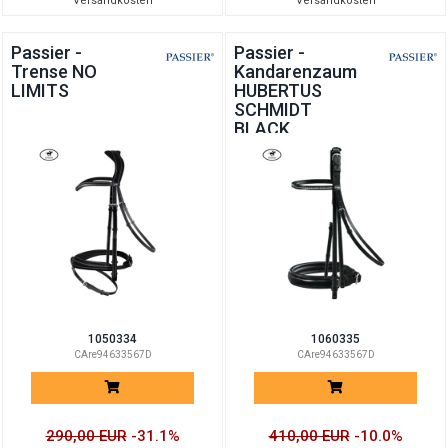
Versandkosten
Versandkosten
Passier -
Passier -
Trense NO
Kandarenzaum
LIMITS
HUBERTUS
SCHMIDT
BLACK
EDITION
1050334
1060335
CAre94633567D
CAre94633567D
290,00 EUR
-31.1%
410,00 EUR
-10.0%