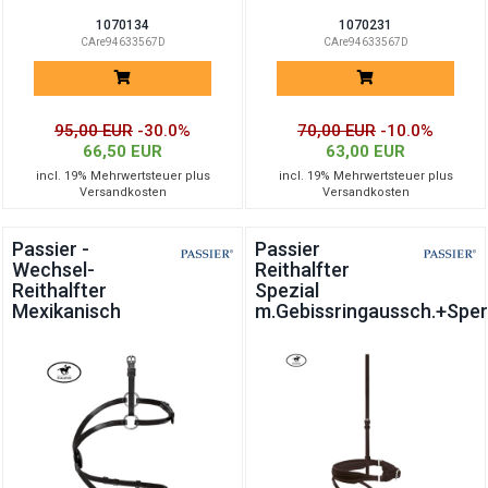
1070134
1070231
CAre94633567D
CAre94633567D
95,00 EUR
-30.0%
70,00 EUR
-10.0%
66,50 EUR
63,00 EUR
incl. 19% Mehrwertsteuer plus
incl. 19% Mehrwertsteuer plus
Versandkosten
Versandkosten
Passier -
Passier
Wechsel-
Reithalfter
Reithalfter
Spezial
Mexikanisch
m.Gebissringaussch.+Spe