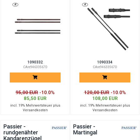
1090332
1090334
CAre94633567D
CAre94633567D
95,00 EUR
-10.0%
120,00 EUR
-10.0%
85,50 EUR
108,00 EUR
incl. 19% Mehrwertsteuer plus
incl. 19% Mehrwertsteuer plus
Versandkosten
Versandkosten
Passier -
Passier -
rundgenähter
Martingal
Kandarenzügel