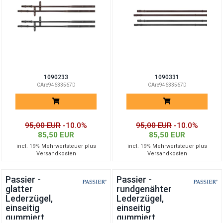
1090233
1090331
CAre94633567D
CAre94633567D
95,00 EUR
-10.0%
95,00 EUR
-10.0%
85,50 EUR
85,50 EUR
incl. 19% Mehrwertsteuer plus
incl. 19% Mehrwertsteuer plus
Versandkosten
Versandkosten
Passier -
Passier -
glatter
rundgenähter
Lederzügel,
Lederzügel,
einseitig
einseitig
gummiert
gummiert