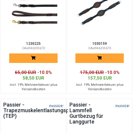
1230225
1030159
CAre94633567D
CAre94633567D
65,00 EUR
-10.0%
175,00 EUR
-10.0%
58,50 EUR
157,50 EUR
incl. 19% Mehrwertsteuer plus
incl. 19% Mehrwertsteuer plus
Versandkosten
Versandkosten
Passier -
Passier -
Trapezmuskelentlastungspad
Lammfell
(TEP)
Gurtbezug für
Langgurte