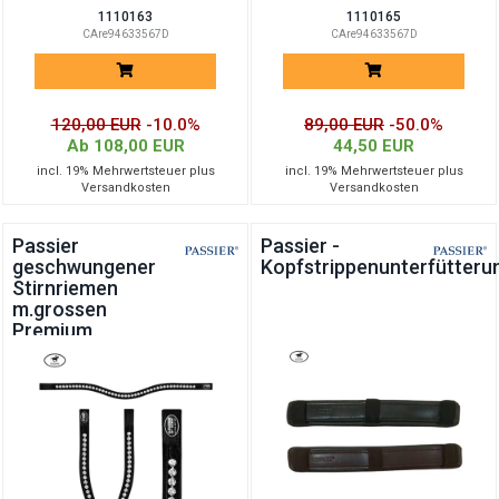
1110163
1110165
CAre94633567D
CAre94633567D
120,00 EUR
-10.0%
89,00 EUR
-50.0%
Ab 108,00 EUR
44,50 EUR
incl. 19% Mehrwertsteuer plus
incl. 19% Mehrwertsteuer plus
Versandkosten
Versandkosten
Passier
Passier -
geschwungener
Kopfstrippenunterfütteru
Stirnriemen
m.grossen
Premium
Crystals