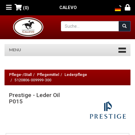
CALEVO
(0)
MENU
Prestige
-
Pflege-/Stall
Pflegemittel
Lederpflege
5120806-009999-300
Leder
Prestige - Leder Oil
Oil
P015
P015