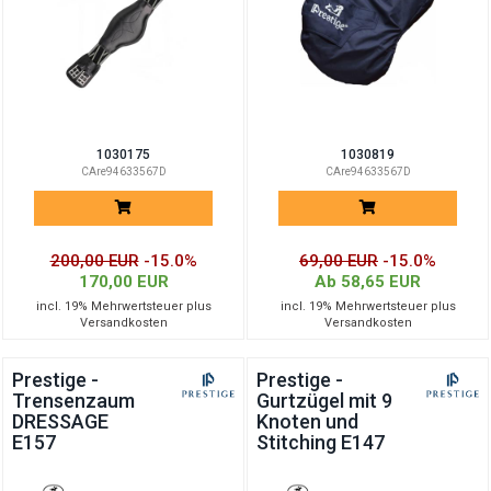
1030175
1030819
CAre94633567D
CAre94633567D
200,00 EUR
-15.0%
69,00 EUR
-15.0%
170,00 EUR
Ab 58,65 EUR
incl. 19% Mehrwertsteuer plus
incl. 19% Mehrwertsteuer plus
Versandkosten
Versandkosten
Prestige -
Prestige -
Trensenzaum
Gurtzügel mit 9
DRESSAGE
Knoten und
E157
Stitching E147