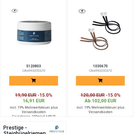
5120803
1030670
CAre94633567D
CAre94633567D
19,90 EUR
-15.0%
120,00 EUR
-15.0%
16,91 EUR
Ab 102,00 EUR
incl. 19% Mehrwertsteuer plus
incl. 19% Mehrwertsteuer plus
Versandkosten
Versandkosten
Grundpreis: 100ml=5.64EUR
Prestige -
Steigbügelriemen