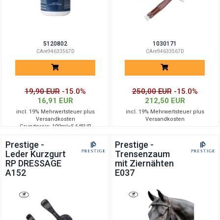
5120802
1030171
CAre94633567D
CAre94633567D
19,90 EUR
-15.0%
250,00 EUR
-15.0%
16,91 EUR
212,50 EUR
incl. 19% Mehrwertsteuer plus
incl. 19% Mehrwertsteuer plus
Versandkosten
Versandkosten
Grundpreis: 100ml=5.64EUR
Prestige -
Prestige -
Leder Kurzgurt
Trensenzaum
RP DRESSAGE
mit Ziernähten
A152
E037