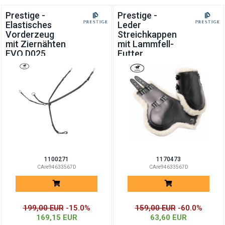
Prestige -
Prestige -
Elastisches
Leder
Vorderzeug
Streichkappen
mit Ziernähten
mit Lammfell-
EVO D025
Futter
1100271
1170473
CAre94633567D
CAre94633567D
199,00 EUR
-15.0%
159,00 EUR
-60.0%
169,15 EUR
63,60 EUR