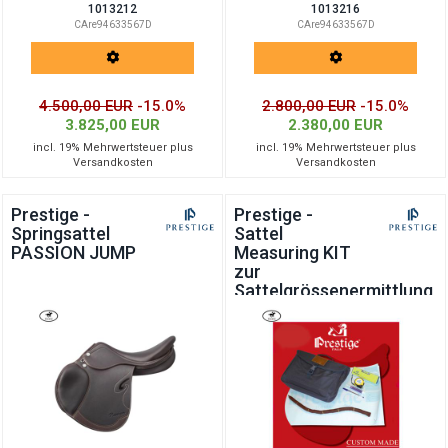
1013212
1013216
CAre94633567D
CAre94633567D
4.500,00 EUR
-15.0%
2.800,00 EUR
-15.0%
3.825,00 EUR
2.380,00 EUR
incl. 19% Mehrwertsteuer plus
incl. 19% Mehrwertsteuer plus
Versandkosten
Versandkosten
Prestige -
Prestige -
Springsattel
Sattel
PASSION JUMP
Measuring KIT
zur
Sattelgrössenermittlung