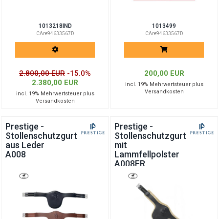
1013218IND
1013499
CAre94633567D
CAre94633567D
2.800,00 EUR
-15.0%
200,00 EUR
2.380,00 EUR
incl. 19% Mehrwertsteuer plus
Versandkosten
incl. 19% Mehrwertsteuer plus
Versandkosten
Prestige -
Prestige -
Stollenschutzgurt
Stollenschutzgurt
aus Leder
mit
A008
Lammfellpolster
A008FR