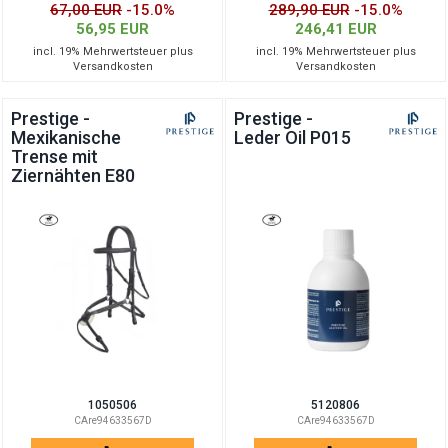
67,00 EUR
-15.0%
289,90 EUR
-15.0%
56,95 EUR
246,41 EUR
incl. 19% Mehrwertsteuer plus
incl. 19% Mehrwertsteuer plus
Versandkosten
Versandkosten
Prestige -
Prestige -
Mexikanische
Leder Oil P015
Trense mit
Ziernähten E80
1050506
5120806
CAre94633567D
CAre94633567D