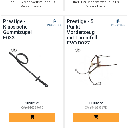
incl. 19% Mehrwertsteuer plus
incl. 19% Mehrwertsteuer plus
Versandkosten
Versandkosten
Prestige -
Prestige - 5
Klassische
Punkt
Gummizügel
Vorderzeug
E033
mit Lammfell
EVO D027
1090272
1100272
CAre94633567D
CAre94633567D