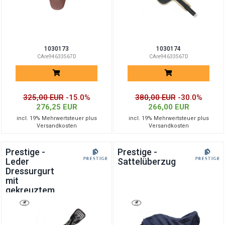
1030173
1030174
CAre94633567D
CAre94633567D
325,00 EUR
-15.0%
380,00 EUR
-30.0%
276,25 EUR
266,00 EUR
incl. 19% Mehrwertsteuer plus
incl. 19% Mehrwertsteuer plus
Versandkosten
Versandkosten
Prestige -
Prestige -
Leder
Sattelüberzug
Dressurgurt
mit
gekreuztem
Elastik A043