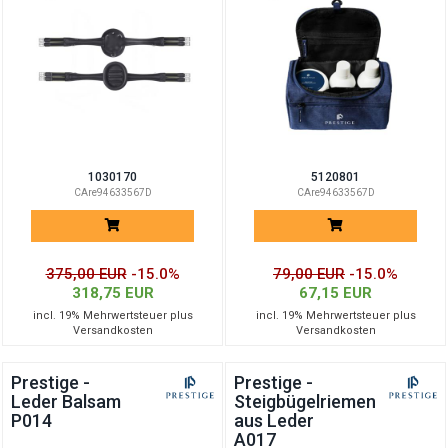
1030170
5120801
CAre94633567D
CAre94633567D
375,00 EUR
-15.0%
79,00 EUR
-15.0%
318,75 EUR
67,15 EUR
incl. 19% Mehrwertsteuer plus
incl. 19% Mehrwertsteuer plus
Versandkosten
Versandkosten
Prestige -
Prestige -
Leder Balsam
Steigbügelriemen
P014
aus Leder
A017