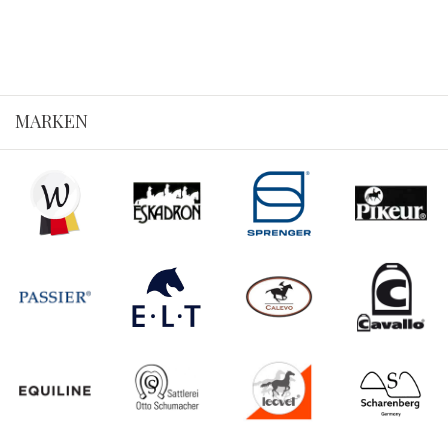
115cm (1)
120cm (3)
125cm (3)
130cm (3)
MARKEN
135cm (4)
140cm (3)
145cm (4)
160cm (1)
170cm (1)
Dressur (1)
L (2)
M (1)
300ml (2)
S (1)
Vollblut-Cob (7)
Warmblut-Full (14)