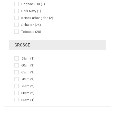
Cognac-LUX (1)
Zügel (7)
Dark Navy (1)
Keine Farbangabe (2)
Schwarz (24)
Tobacco (20)
GRÖSSE
55cm (1)
60cm (3)
65cm (3)
70cm (3)
75cm (2)
80cm (2)
85cm (1)
90cm (1)
110cm (1)