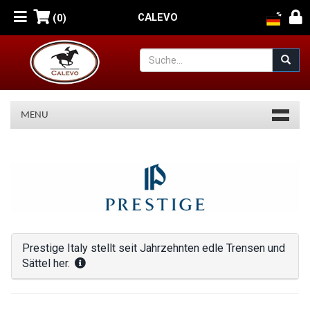
CALEVO
(0)
MENU
Prestige
Italy
stellt
seit
Jahrzehnten
Prestige Italy stellt seit Jahrzehnten edle Trensen und
Sättel her.
edle
Trensen