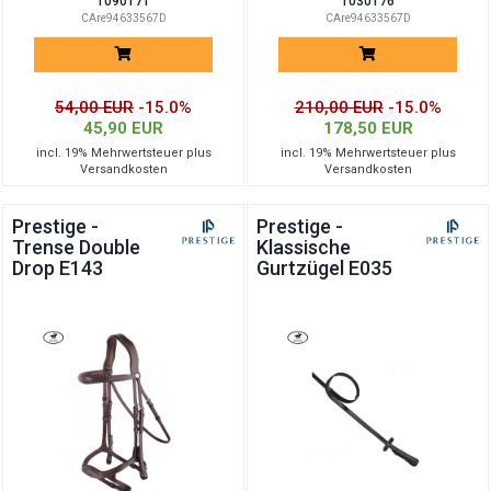
1090171
1030176
CAre94633567D
CAre94633567D
54,00 EUR
-15.0%
210,00 EUR
-15.0%
45,90 EUR
178,50 EUR
incl. 19% Mehrwertsteuer plus
incl. 19% Mehrwertsteuer plus
Versandkosten
Versandkosten
Prestige -
Prestige -
Trense Double
Klassische
Drop E143
Gurtzügel E035