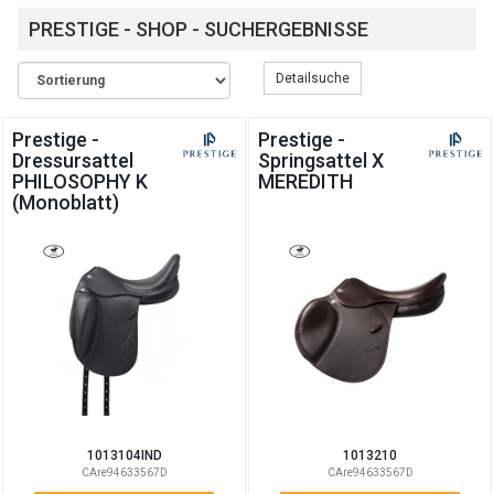
und
PRESTIGE - SHOP - SUCHERGEBNISSE
Sättel
Detailsuche
her.
Prestige -
Prestige -
Dressursattel
Springsattel X
PHILOSOPHY K
MEREDITH
(Monoblatt)
1013104IND
1013210
CAre94633567D
CAre94633567D