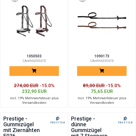
1050503
1090173
CAre94633567D
CAre94633567D
274,00 EUR
-15.0%
89,00 EUR
-15.0%
232,90 EUR
75,65 EUR
incl. 19% Mehrwertsteuer plus
incl. 19% Mehrwertsteuer plus
Versandkosten
Versandkosten
Prestige -
Prestige -
Gummizügel
dünne
mit Ziernähten
Gummizügel
E036
mit 7 Stoppern