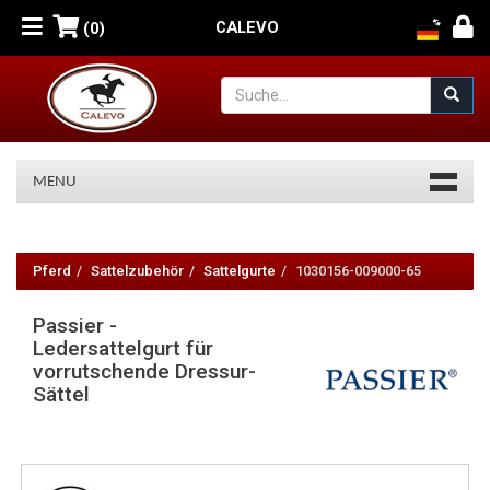
CALEVO
(0)
MENU
Passier
-
Pferd
Sattelzubehör
Sattelgurte
1030156-009000-65
Ledersattelgurt
Passier -
für
Ledersattelgurt für
vorrutschende Dressur-
vorrutschende
Sättel
Dressur-
Sättel