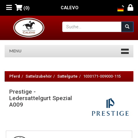
CALEVO
(0)
MENU
Prestige
-
Pferd
Sattelzubehör
Sattelgurte
1030171-009000-115
Ledersattelgurt
Prestige -
Spezial
Ledersattelgurt Spezial
A009
A009