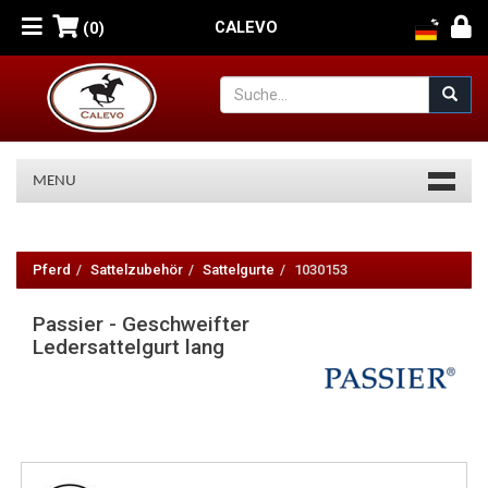
CALEVO
(0)
MENU
Passier
-
Pferd
Sattelzubehör
Sattelgurte
1030153
Geschweifter
Passier - Geschweifter
Ledersattelgurt
Ledersattelgurt lang
lang