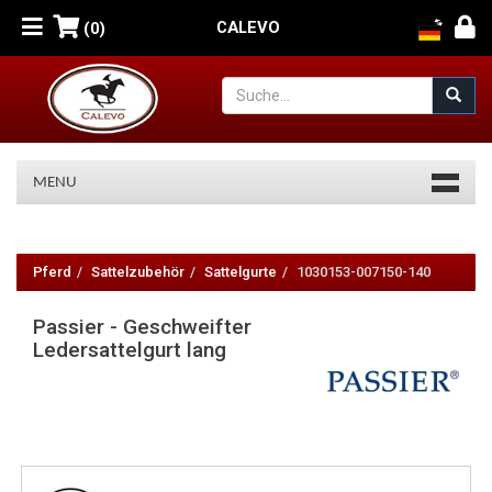
CALEVO
(0)
MENU
Passier
-
Pferd
Sattelzubehör
Sattelgurte
1030153-007150-140
Geschweifter
Passier - Geschweifter
Ledersattelgurt
Ledersattelgurt lang
lang