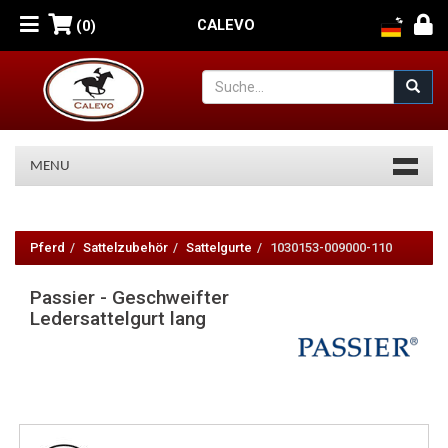
CALEVO
(0)
MENU
Passier
-
Pferd
Sattelzubehör
Sattelgurte
1030153-009000-110
Geschweifter
Passier - Geschweifter
Ledersattelgurt
Ledersattelgurt lang
lang