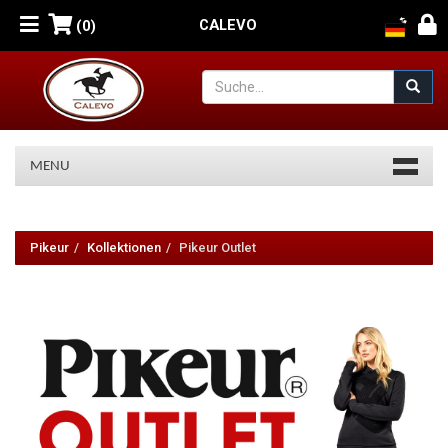
CALEVO
(0)
MENU
Pikeur
Outlet
Pikeur
Kollektionen
Pikeur Outlet