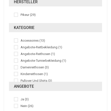
HERSTELLER
140 (1)
Pink-Mud-White (1)
146 (1)
Rumba Red (2)
Pikeur (29)
116-122 (1)
Scarlet Red (2)
35-37 (1)
Schwarz (4)
KATEGORIE
38-40 (1)
Sky Blue (1)
41-43 (2)
Steelgrey-Rumbared (1)
Accessoires (13)
53-55 (10)
Weiss (8)
Angebote-Reitbekleidung (1)
55-57 (4)
Angebote-Reithosen (1)
Ohne (1)
Angebote-Turnierbekleidung (1)
Damenreithosen (3)
Kinderreithosen (1)
Pullover Und Shirts (3)
ANGEBOTE
Reitblusen Und Reithemden (3)
Reitersocken (2)
Ja (3)
Reitjacken (1)
Nein (26)