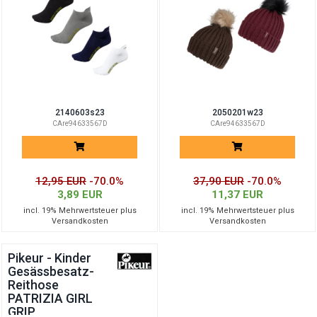
2140603s23
2050201w23
CAre94633567D
CAre94633567D
12,95 EUR
-70.0%
37,90 EUR
-70.0%
3,89 EUR
11,37 EUR
incl. 19% Mehrwertsteuer plus
incl. 19% Mehrwertsteuer plus
Versandkosten
Versandkosten
Pikeur - Kinder
Gesässbesatz-
Reithose
PATRIZIA GIRL
GRIP