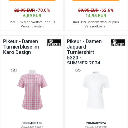
22,95 EUR
-70.0%
39,95 EUR
-62.6%
6,89 EUR
14,95 EUR
incl. 19% Mehrwertsteuer plus
incl. 19% Mehrwertsteuer plus
Versandkosten
Versandkosten
Pikeur - Damen
Pikeur - Damen
Turnierbluse im
Jaquard
Karo Design
Turniershirt
5320 -
SUMMER 2024
2060400s16
2060402s24
CAre94633567D
CAre94633567D