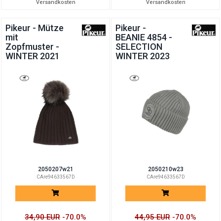
Versandkosten
Versandkosten
Pikeur - Mütze
Pikeur -
mit
BEANIE 4854 -
Zopfmuster -
SELECTION
WINTER 2021
WINTER 2023
2050207w21
2050210w23
CAre94633567D
CAre94633567D
34,90 EUR
-70.0%
44,95 EUR
-70.0%