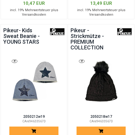
10,47 EUR
13,49 EUR
incl. 19% Mehrwertsteuer plus
incl. 19% Mehrwertsteuer plus
Versandkosten
Versandkosten
Pikeur- Kids
Pikeur -
Sweat Beanie -
Strickmütze -
YOUNG STARS
PREMIUM
COLLECTION
2050212w19
2050218w17
CAre94633567D
CAre94633567D