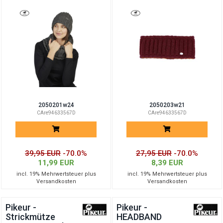
2050201w24
2050203w21
CAre94633567D
CAre94633567D
39,95 EUR
-70.0%
27,95 EUR
-70.0%
11,99 EUR
8,39 EUR
incl. 19% Mehrwertsteuer plus
incl. 19% Mehrwertsteuer plus
Versandkosten
Versandkosten
Pikeur -
Pikeur -
Strickmütze
HEADBAND