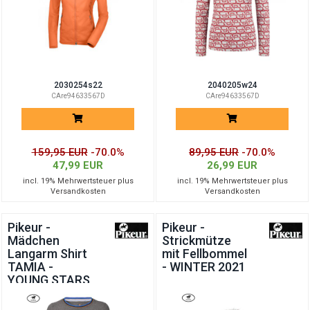
2030254s22
2040205w24
CAre94633567D
CAre94633567D
159,95 EUR
-70.0%
89,95 EUR
-70.0%
47,99 EUR
26,99 EUR
incl. 19% Mehrwertsteuer plus
incl. 19% Mehrwertsteuer plus
Versandkosten
Versandkosten
Pikeur -
Pikeur -
Mädchen
Strickmütze
Langarm Shirt
mit Fellbommel
TAMIA -
- WINTER 2021
YOUNG STARS