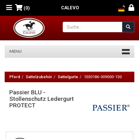
CALEVO
(0)
MENU
Passier
BLU
Pferd
Sattelzubehör
Sattelgurte
1030186-009000-130
-
Passier BLU -
Stollenschutz
Stollenschutz Ledergurt
PROTECT
Ledergurt
PROTECT