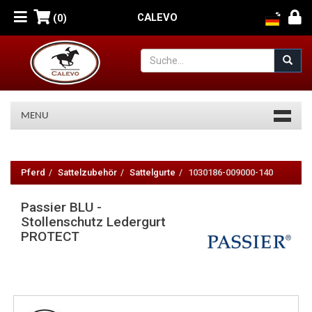
CALEVO
(0)
MENU
Passier
BLU
Pferd
Sattelzubehör
Sattelgurte
1030186-009000-140
-
Passier BLU -
Stollenschutz
Stollenschutz Ledergurt
PROTECT
Ledergurt
PROTECT