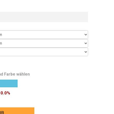
nd Farbe wählen
10.0%
RB