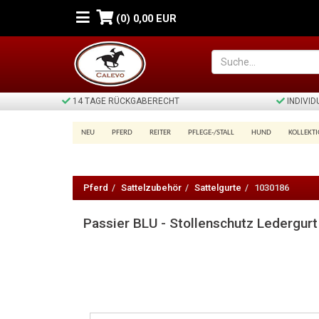
(0)
0,00 EUR
14 TAGE RÜCKGABERECHT
INDIVI
NEU
PFERD
REITER
PFLEGE-/STALL
HUND
KOLLEKT
Passier
BLU
Pferd
Sattelzubehör
Sattelgurte
1030186
-
Passier BLU - Stollenschutz Ledergu
Stollenschutz
Ledergurt
PROTECT